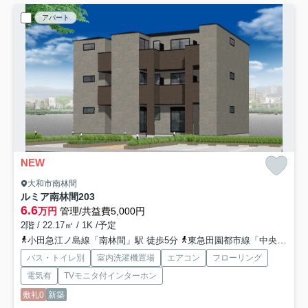
アパート
NEW
大和市南林間
ルミア南林間
203
6.6
万円
管理/共益費5,000円
2階 / 22.17㎡ / 1K /予定
小田急江ノ島線「南林間」駅 徒歩5分
東急田園都市線「中央林間」駅 徒歩13分
バス・トイレ別
室内洗濯機置場
エアコン
フローリング
電気有
TVモニタ付インターホン
敷礼0
新築