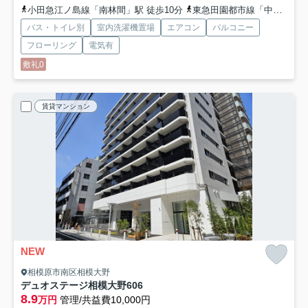
小田急江ノ島線「南林間」駅 徒歩10分
東急田園都市線「中央林間」駅 徒歩18分
バス・トイレ別
室内洗濯機置場
エアコン
バルコニー
フローリング
電気有
敷礼0
賃貸マンション
NEW
相模原市南区相模大野
デュオステージ相模大野
606
8.9
万円
管理/共益費10,000円