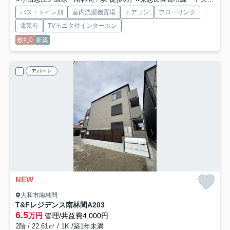
バス・トイレ別
室内洗濯機置場
エアコン
フローリング
電気有
TVモニタ付インターホン
敷礼0
新築
アパート
NEW
大和市南林間
T&Fレジデンス南林間A
203
6.5
万円
管理/共益費4,000円
2階 / 22.61㎡ / 1K /築1年未満