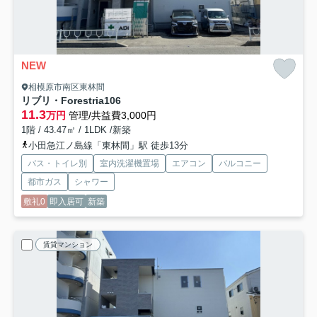
NEW
相模原市南区東林間
リブリ・Forestria
106
11.3
万円
管理/共益費3,000円
1階 / 43.47㎡ / 1LDK /新築
小田急江ノ島線「東林間」駅 徒歩13分
バス・トイレ別
室内洗濯機置場
エアコン
バルコニー
都市ガス
シャワー
敷礼0
即入居可
新築
賃貸マンション