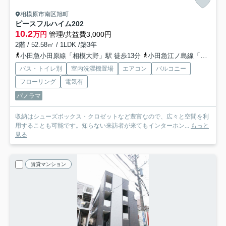
相模原市南区旭町
ピースフルハイム
202
10.2
万円
管理/共益費3,000円
2階 / 52.58㎡ / 1LDK /築3年
小田急小田原線「相模大野」駅 徒歩13分
小田急江ノ島線「相模大野」駅 徒歩13分
バス・トイレ別
室内洗濯機置場
エアコン
バルコニー
フローリング
電気有
パノラマ
収納はシューズボックス・クロゼットなど豊富なので、広々と空間を利
用することも可能です。知らない来訪者が来てもインターホン...
もっと
見る
賃貸マンション