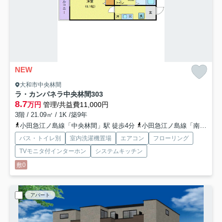
NEW
大和市中央林間
ラ・カンパネラ中央林間
303
8.7
万円
管理/共益費11,000円
3階 / 21.09㎡ / 1K /築9年
小田急江ノ島線「中央林間」駅 徒歩4分
小田急江ノ島線「南林間」駅 徒歩18分
バス・トイレ別
室内洗濯機置場
エアコン
フローリング
TVモニタ付インターホン
システムキッチン
敷0
アパート