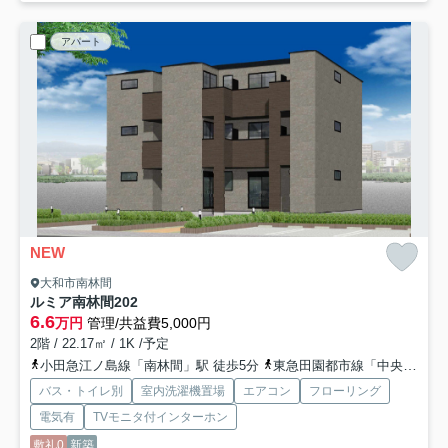
アパート
NEW
大和市南林間
ルミア南林間
202
6.6
万円
管理/共益費5,000円
2階 / 22.17㎡ / 1K /予定
小田急江ノ島線「南林間」駅 徒歩5分
東急田園都市線「中央林間」駅 徒歩13分
バス・トイレ別
室内洗濯機置場
エアコン
フローリング
電気有
TVモニタ付インターホン
敷礼0
新築