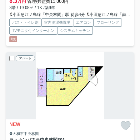
8.3
万円
管理/共益費11,000円
3階 / 19.08㎡ / 1K /築9年
小田急江ノ島線「中央林間」駅 徒歩4分
小田急江ノ島線「南林間」駅 徒歩18分
バス・トイレ別
室内洗濯機置場
エアコン
フローリング
TVモニタ付インターホン
システムキッチン
敷0
アパート
NEW
大和市中央林間
ラ・カンパネラ中央林間
301