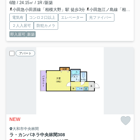
6階 / 24.15㎡ / 1R /新築
小田急小田原線「相模大野」駅 徒歩3分
小田急江ノ島線「相模大野」駅 徒歩3分
電気有
コンロ２口以上
エレベーター
光ファイバー
２人入居可
防犯カメラ
即入居可
新築
アパート
NEW
大和市中央林間
ラ・カンパネラ中央林間
308