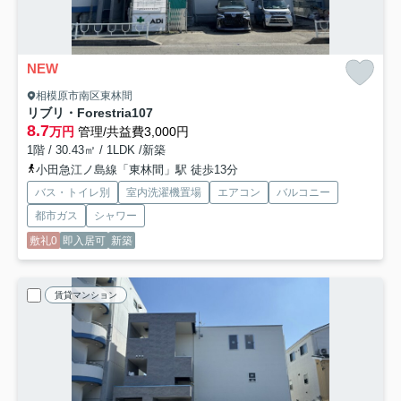
NEW
相模原市南区東林間
リブリ・Forestria
107
8.7
万円
管理/共益費3,000円
1階 / 30.43㎡ / 1LDK /新築
小田急江ノ島線「東林間」駅 徒歩13分
バス・トイレ別
室内洗濯機置場
エアコン
バルコニー
都市ガス
シャワー
敷礼0
即入居可
新築
賃貸マンション