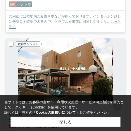
敷0
パノラマ
共用部には敷地内ごみ置き場などが揃っております。インターホン越し
に来訪者を確認できるので、トラブルを事前に回避しやすくな...
もっと
見る
賃貸マンション
当サイトでは、お客様の当サイト利用状況把握、サービス向上検討を目的と
して、クッキー（Cookie）を使用しています。
詳しくは、当社の
「Cookieの取扱いについて」
をご確認ください。
大和市つきみ野
エスポワールつきみ野
306
閉じる
9.5
万円
管理/共益費4,100円