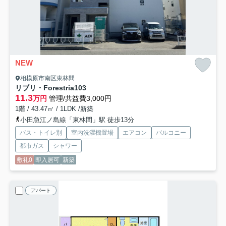
NEW
相模原市南区東林間
リブリ・Forestria
103
11.3
万円
管理/共益費3,000円
1階 / 43.47㎡ / 1LDK /新築
小田急江ノ島線「東林間」駅 徒歩13分
バス・トイレ別
室内洗濯機置場
エアコン
バルコニー
都市ガス
シャワー
敷礼0
即入居可
新築
アパート