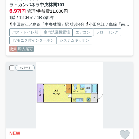
ラ・カンパネラ中央林間
101
6.9
万円
管理/共益費11,000円
1階 / 18.34㎡ / 1R /築9年
小田急江ノ島線「中央林間」駅 徒歩4分
小田急江ノ島線「南林間」駅 徒歩18分
バス・トイレ別
室内洗濯機置場
エアコン
フローリング
TVモニタ付インターホン
システムキッチン
敷0
即入居可
アパート
NEW