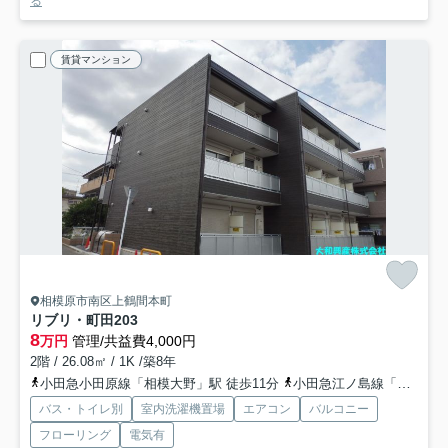
る
賃貸マンション
相模原市南区上鶴間本町
リブリ・町田
203
8
万円
管理/共益費4,000円
2階 / 26.08㎡ / 1K /築8年
小田急小田原線「相模大野」駅 徒歩11分
小田急江ノ島線「相模大野」駅 徒歩11分
バス・トイレ別
室内洗濯機置場
エアコン
バルコニー
フローリング
電気有