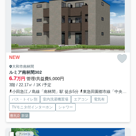
NEW
大和市南林間
ルミア南林間
302
6.7
万円
管理/共益費5,000円
3階 / 22.17㎡ / 1K /予定
小田急江ノ島線「南林間」駅 徒歩5分
東急田園都市線「中央林間」駅 徒歩13分
バス・トイレ別
室内洗濯機置場
エアコン
電気有
TVモニタ付インターホン
シャワー
敷礼0
新築
アパート