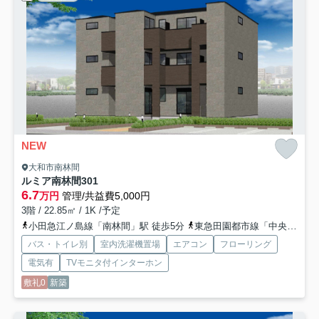
NEW
大和市南林間
ルミア南林間
301
6.7
万円
管理/共益費5,000円
3階 / 22.85㎡ / 1K /予定
小田急江ノ島線「南林間」駅 徒歩5分
東急田園都市線「中央林間」駅 徒歩13分
バス・トイレ別
室内洗濯機置場
エアコン
フローリング
電気有
TVモニタ付インターホン
敷礼0
新築