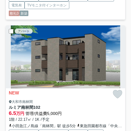
電気有
TVモニタ付インターホン
敷礼0
新築
アパート
NEW
大和市南林間
ルミア南林間
102
6.5
万円
管理/共益費5,000円
1階 / 22.17㎡ / 1K /予定
小田急江ノ島線「南林間」駅 徒歩5分
東急田園都市線「中央林間」駅 徒歩13分