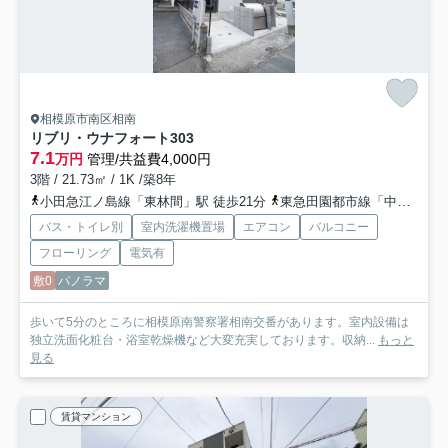
相模原市南区相南
リブリ・ウナフォート
303
7.1
万円
管理/共益費4,000円
3階 / 21.73㎡ / 1K /築8年
小田急江ノ島線「東林間」駅 徒歩21分
東急田園都市線「中央林間」駅 徒歩32分
バス・トイレ別
室内洗濯機置場
エアコン
バルコニー
フローリング
電気有
敷0
パノラマ
歩いて5分のところに相模原南警察署相南交番があります。室内設備は
独立洗面化粧台・浴室乾燥機など大変充実しております。収納...
もっと
見る
賃貸マンション