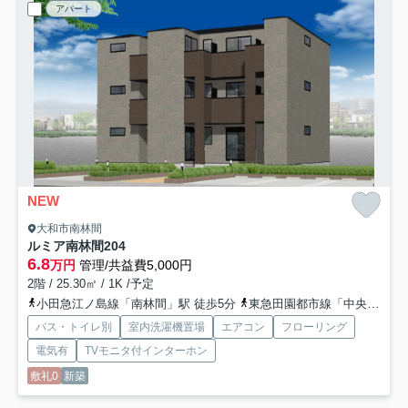
アパート
NEW
大和市南林間
ルミア南林間
204
6.8
万円
管理/共益費5,000円
2階 / 25.30㎡ / 1K /予定
小田急江ノ島線「南林間」駅 徒歩5分
東急田園都市線「中央林間」駅 徒歩13分
バス・トイレ別
室内洗濯機置場
エアコン
フローリング
電気有
TVモニタ付インターホン
敷礼0
新築