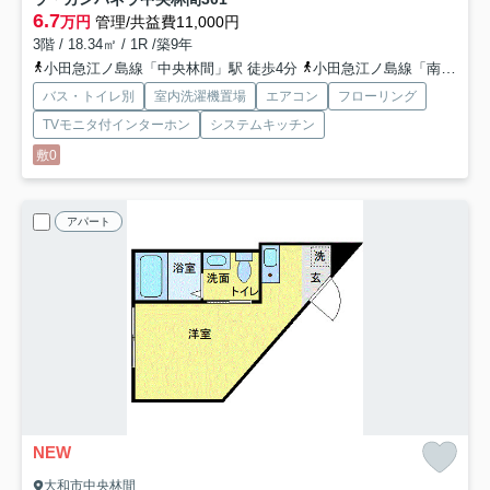
6.7
万円
管理/共益費11,000円
3階 / 18.34㎡ / 1R /築9年
小田急江ノ島線「中央林間」駅 徒歩4分
小田急江ノ島線「南林間」駅 徒歩18分
バス・トイレ別
室内洗濯機置場
エアコン
フローリング
TVモニタ付インターホン
システムキッチン
敷0
アパート
NEW
大和市中央林間