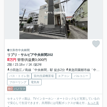
大和市中央林間
リブリ・サルビア中央林間
202
8
万円
管理/共益費3,000円
2階 / 23.18㎡ / 1K /築2年
小田急江ノ島線「中央林間」駅 徒歩2分
東急田園都市線「中央林間」駅 徒歩4分
バス・トイレ別
室内洗濯機置場
エアコン
バルコニー
フローリング
電気有
敷0
パノラマ
セキュリティ面は、TVインターホン・オートロックなど充実しているの
で安心して生活できます。共用部には宅配ボックスが備え付...
もっと見