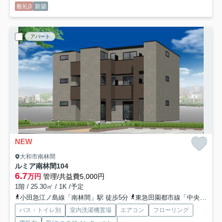
敷礼0
新築
アパート
NEW
大和市南林間
ルミア南林間
104
6.7
万円
管理/共益費5,000円
1階 / 25.30㎡ / 1K /予定
小田急江ノ島線「南林間」駅 徒歩5分
東急田園都市線「中央林間」駅 徒歩13分
バス・トイレ別
室内洗濯機置場
エアコン
フローリング