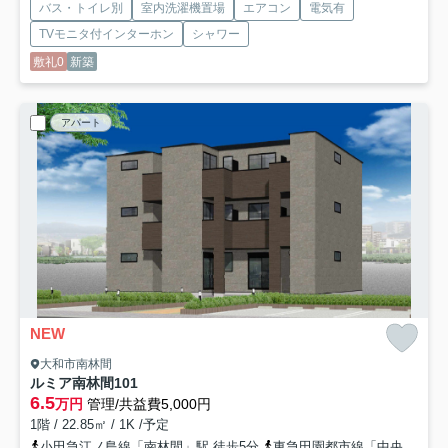
バス・トイレ別
室内洗濯機置場
エアコン
電気有
TVモニタ付インターホン
シャワー
敷礼0
新築
アパート
NEW
大和市南林間
ルミア南林間
101
6.5
万円
管理/共益費5,000円
1階 / 22.85㎡ / 1K /予定
小田急江ノ島線「南林間」駅 徒歩5分
東急田園都市線「中央林間」駅 徒歩13分