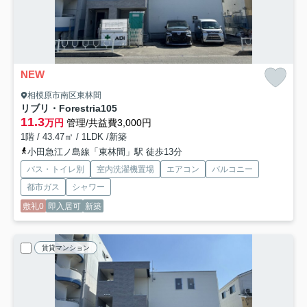
NEW
相模原市南区東林間
リブリ・Forestria
105
11.3
万円
管理/共益費3,000円
1階 / 43.47㎡ / 1LDK /新築
小田急江ノ島線「東林間」駅 徒歩13分
バス・トイレ別
室内洗濯機置場
エアコン
バルコニー
都市ガス
シャワー
敷礼0
即入居可
新築
賃貸マンション