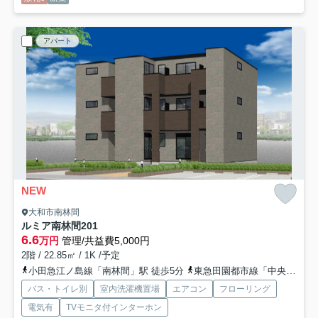
アパート
NEW
大和市南林間
ルミア南林間
201
6.6
万円
管理/共益費5,000円
2階 / 22.85㎡ / 1K /予定
小田急江ノ島線「南林間」駅 徒歩5分
東急田園都市線「中央林間」駅 徒歩13分
バス・トイレ別
室内洗濯機置場
エアコン
フローリング
電気有
TVモニタ付インターホン