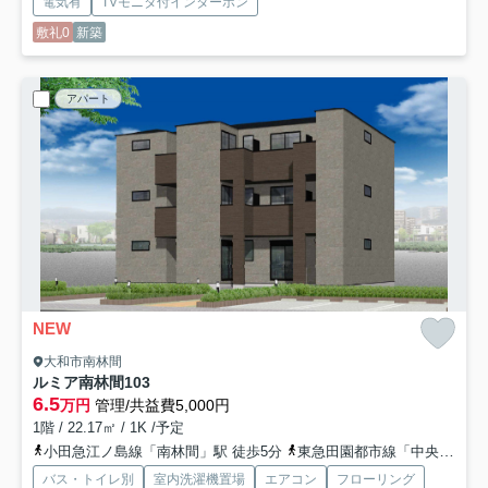
電気有
TVモニタ付インターホン
敷礼0
新築
アパート
NEW
大和市南林間
ルミア南林間
103
6.5
万円
管理/共益費5,000円
1階 / 22.17㎡ / 1K /予定
小田急江ノ島線「南林間」駅 徒歩5分
東急田園都市線「中央林間」駅 徒歩13分
バス・トイレ別
室内洗濯機置場
エアコン
フローリング