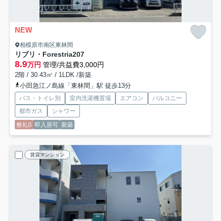
NEW
相模原市南区東林間
リブリ・Forestria
207
8.9
万円
管理/共益費3,000円
2階 / 30.43㎡ / 1LDK /新築
小田急江ノ島線「東林間」駅 徒歩13分
バス・トイレ別
室内洗濯機置場
エアコン
バルコニー
都市ガス
シャワー
敷礼0
即入居可
新築
賃貸マンション