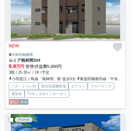
NEW
大和市南林間
ルミア南林間
304
6.9
万円
管理/共益費5,000円
3階 / 25.30㎡ / 1K /予定
小田急江ノ島線「南林間」駅 徒歩5分
東急田園都市線「中央林間」駅 徒歩13分
バス・トイレ別
室内洗濯機置場
エアコン
フローリング
電気有
TVモニタ付インターホン
敷礼0
新築
アパート