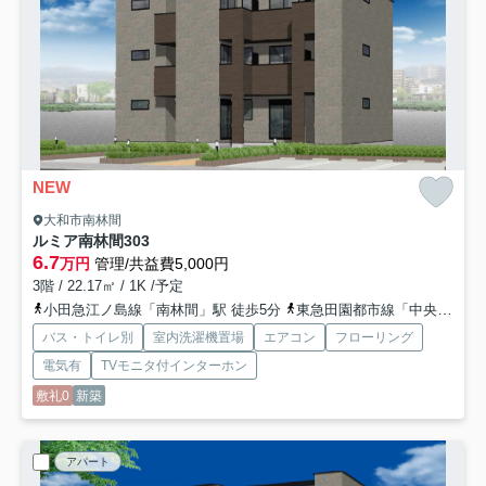
NEW
大和市南林間
ルミア南林間
303
6.7
万円
管理/共益費5,000円
3階 / 22.17㎡ / 1K /予定
小田急江ノ島線「南林間」駅 徒歩5分
東急田園都市線「中央林間」駅 徒歩13分
バス・トイレ別
室内洗濯機置場
エアコン
フローリング
電気有
TVモニタ付インターホン
敷礼0
新築
アパート