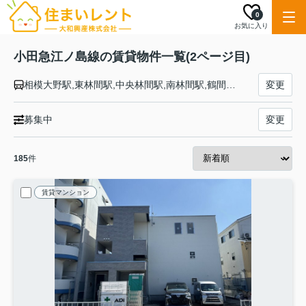
0
お気に入り
小田急江ノ島線の賃貸物件一覧(2ページ目)
相模大野駅,東林間駅,中央林間駅,南林間駅,鶴間駅,大和駅,桜ヶ丘駅,高座渋谷駅,長後駅,湘南台駅,六会日大前駅,善行駅,藤沢本町駅,藤沢駅,本鵠沼駅,鵠沼海岸駅,片瀬江ノ島駅
変更
募集中
変更
185
件
賃貸マンション