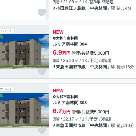
3階 / 21.09㎡ / 1K /築9年 /3階建
小田急江ノ島線
「
中央林間
」駅 徒歩4分
アパート
NEW
大和市
南林間
ルミア南林間 304
6.9
万円
管理/共益費5,000円
3階 / 25.30㎡ / 1K /予定 /3階建
東急田園都市線
「
中央林間
」駅 徒歩13分
アパート
NEW
大和市
南林間
ルミア南林間 303
6.7
万円
管理/共益費5,000円
3階 / 22.17㎡ / 1K /予定 /3階建
東急田園都市線
「
中央林間
」駅 徒歩13分