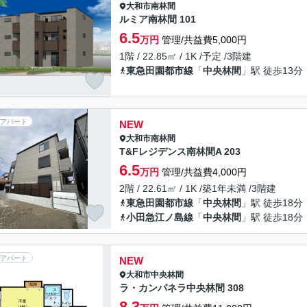
大和市
南林間
ルミア南林間 101
6.5
万円
管理/共益費5,000円
1階 / 22.85㎡ / 1K /予定 /3階建
東急田園都市線
「
中央林間
」駅 徒歩13分
アパート
NEW
大和市
南林間
T&Fレジデンス南林間A 203
6.5
万円
管理/共益費4,000円
2階 / 22.61㎡ / 1K /築1年未満 /3階建
東急田園都市線
「
中央林間
」駅 徒歩18分
小田急江ノ島線
「
中央林間
」駅 徒歩18分
アパート
NEW
大和市
中央林間
ラ・カンパネラ中央林間 308
8.3