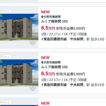
アパート
NEW
大和市
南林間
ルミア南林間 103
6.5
万円
管理/共益費5,000円
1階 / 22.17㎡ / 1K /予定 /3階建
東急田園都市線
「
中央林間
」駅 徒歩13分
アパート
NEW
大和市
南林間
ルミア南林間 102
6.5
万円
管理/共益費5,000円
1階 / 22.17㎡ / 1K /予定 /3階建
東急田園都市線
「
中央林間
」駅 徒歩13分
アパート
NEW