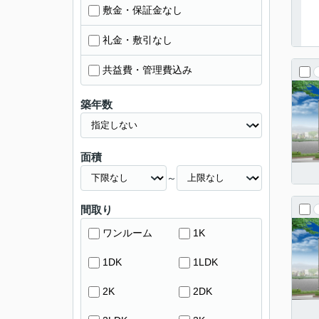
敷金・保証金なし
礼金・敷引なし
共益費・管理費込み
築年数
面積
～
間取り
ワンルーム
1K
1DK
1LDK
2K
2DK