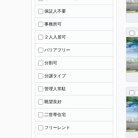
保証人不要
事務所可
２人入居可
バリアフリー
分割可
分譲タイプ
管理人常駐
眺望良好
二世帯住宅
フリーレント