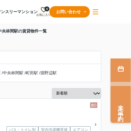
0
マンスリーマンション
お問い合わせ
お気に入り
中央林間駅の賃貸物件一覧
駅
/
中央林間駅
/
町田駅
/
淵野辺駅
来店予約
敷0
バス・トイレ別
室内洗濯機置場
エアコン