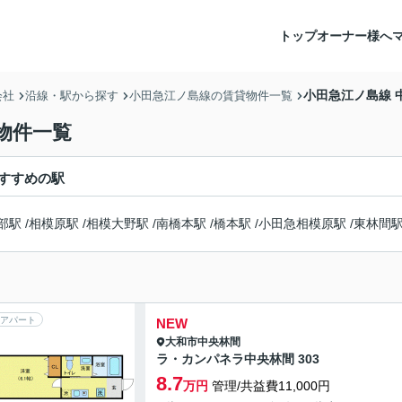
トップ
オーナー様へ
小田急江ノ島線 
会社
沿線・駅から探す
小田急江ノ島線の賃貸物件一覧
物件一覧
すすめの駅
部駅
/
相模原駅
/
相模大野駅
/
南橋本駅
/
橋本駅
/
小田急相模原駅
/
東林間
アパート
NEW
大和市
中央林間
ラ・カンパネラ中央林間 303
8.7
万円
管理/共益費11,000円