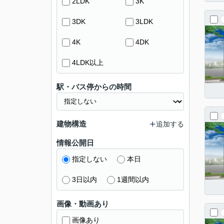
2LDK
3K
3DK
3LDK
4K
4DK
4LDK以上
駅・バス停からの時間
建物構造
追加する
情報公開日
指定しない
本日
3日以内
1週間以内
画像・動画あり
画像あり