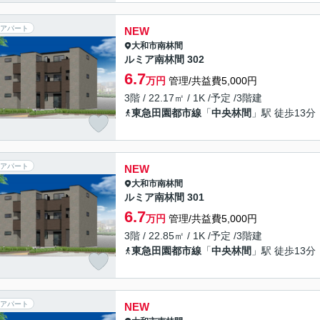
アパート
NEW
大和市
南林間
ルミア南林間 302
6.7
万円
管理/共益費5,000円
3階 / 22.17㎡ / 1K /予定 /3階建
東急田園都市線
「
中央林間
」駅 徒歩13分
アパート
NEW
大和市
南林間
ルミア南林間 301
6.7
万円
管理/共益費5,000円
3階 / 22.85㎡ / 1K /予定 /3階建
東急田園都市線
「
中央林間
」駅 徒歩13分
アパート
NEW