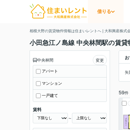
借りる
相模大野の賃貸物件情報は住まいレントへ | 大和興産株式
小田急江ノ島線 中央林間駅の賃貸
お
中央林間
変更
アパート
矢
マンション
59
件
一戸建て
賃料
～