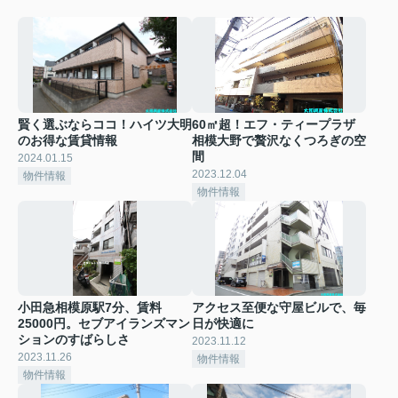
賢く選ぶならココ！ハイツ大明
60㎡超！エフ・ティープラザ
のお得な賃貸情報
相模大野で贅沢なくつろぎの空
間
2024.01.15
2023.12.04
物件情報
物件情報
小田急相模原駅7分、賃料
アクセス至便な守屋ビルで、毎
25000円。セブアイランズマン
日が快適に
ションのすばらしさ
2023.11.12
2023.11.26
物件情報
物件情報