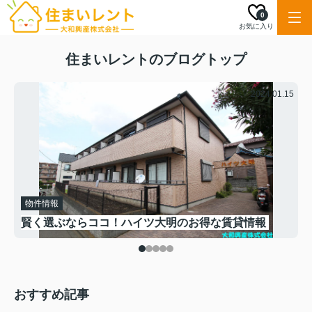
0
お気に入り
住まいレントのブログトップ
.28
2024.01.15
物件情報
賢く選ぶならココ！ハイツ大明のお得な賃貸情報
おすすめ記事