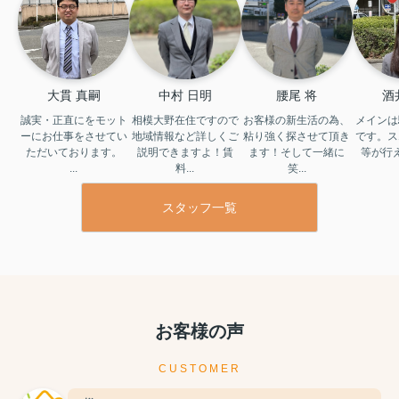
大貫 真嗣
中村 日明
腰尾 将
酒
誠実・正直にをモット
相模大野在住ですので
お客様の新生活の為、
メインは
ーにお仕事をさせてい
地域情報など詳しくご
粘り強く探させて頂き
です。ス
ただいております。

説明できますよ！賃
ます！そして一緒に
等が行
...
料...
笑...
スタッフ一覧
お客様の声
CUSTOMER