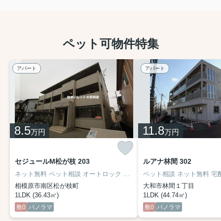
ペット可物件特集
アパート
アパート
8.5
11.8
万円
万円
セジュールM松が枝 203
ルアナ林間 302
ネット無料 ペット相談 オートロック SECOM 収納豊富 都市ガス 浴室乾燥 システムキッチン
相模原市南区松が枝町
大和市林間１丁目
1LDK (36.43㎡)
1LDK (44.74㎡)
敷0
パノラマ
敷0
パノラマ