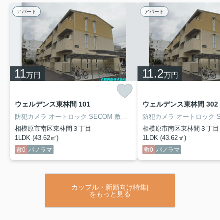
アパート
アパート
11
11.2
万円
万円
ウェルデンス東林間 101
ウェルデンス東林間 302
防犯カメラ オートロック SECOM 敷地内駐車場 １台無料 カウンターキッチン 追焚 独立洗面
相模原市南区東林間３丁目
相模原市南区東林間３丁目
1LDK (43.62㎡)
1LDK (43.62㎡)
敷0
パノラマ
敷0
パノラマ
カップル・新婚向け特集|
をもっと見る