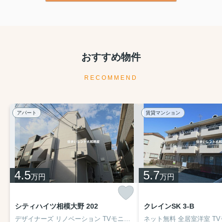
おすすめ物件
RECOMMEND
アパート
賃貸マンション
4.5
5.7
万円
万円
シティハイツ相模大野 202
クレインSK 3-B
デザイナーズ リノベーション TVモニタホン 温水洗浄便座 収納豊富 照明 駅まで平坦 閑静な住宅街