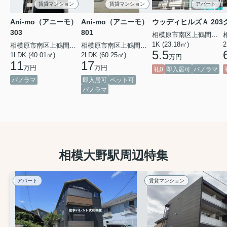
賃貸マンション
賃貸マンション
アパート
Ani-mo（アニーモ）
Ani-mo（アニーモ）
ウッディヒルズＡ 203
303
801
相模原市南区上鶴間本町２丁目
1K (23.18㎡)
2
相模原市南区上鶴間本町３丁目
相模原市南区上鶴間本町３丁目
5.5
1LDK (40.01㎡)
2LDK (60.25㎡)
万円
11
17
万円
万円
礼0
即入居可
パノラマ
パノラマ
即入居可
ペット可
パノラマ
相模大野駅周辺特集
アパート
賃貸マンション