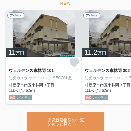
NEW
【GW休暇のお知らせ】
アパート
アパート
誠に勝手ながら、下記の期間はお休みとさせていただきま
す。
2026年5月3日（土） ～ 2026年5月6日（水）
休暇期間中にいただいたお問合せについては、営業開始日
11
11.2
万円
万円
以降に順次ご連絡させていただきますので、何卒ご了承く
ださい。
なお、営業の開始は、2026年5月7日（木）10時00分 から
ウェルデンス東林間 101
ウェルデンス東林間 302
となります。
今後とも、何卒よろしくお願いいたします。
防犯カメラ オートロック SECOM 敷地内駐車場 １台無料 カウンターキッチン 追焚 独立洗面
相模原市南区東林間３丁目
相模原市南区東林間３丁目
2026.04.19
1LDK (43.62㎡)
1LDK (43.62㎡)
弊社営業時間について
敷0
パノラマ
敷0
パノラマ
4/24(金)は午前中は社内会議の為、14時からの営業となりま
す。
ご迷惑をお掛けいたしますが宜しくお願い申し上げます。
賃貸新着物件の一覧
をもっと見る