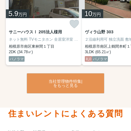
5.9
10
万円
万円
サニーハウスⅠ 205法人様用
ヴィラ山野 303
ネット無料 TVモニタホン 全居室洋室 エアコン 最上階 角部屋 収納豊富 敷地内駐車場 陽当り良好
相模原市南区東林間１丁目
相模原市南区上鶴間本町１
2DK (34.78㎡)
3LDK (65.21㎡)
パノラマ
礼0
パノラマ
当社管理物件特集|
をもっと見る
住まいレントによくある質問