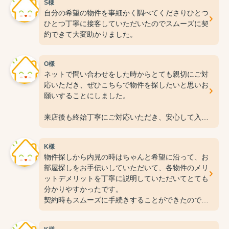
S様
自分の希望の物件を事細かく調べてくださりひとつ
ひとつ丁寧に接客していただいたのでスムーズに契
約できて大変助かりました。
O様
ネットで問い合わせをした時からとても親切にご対
応いただき、ぜひこちらで物件を探したいと思いお
願いすることにしました。
来店後も終始丁寧にご対応いただき、安心して入居
準備を進めることができました！
K様
この度は本当にありがとうございました。
物件探しから内見の時はちゃんと希望に沿って、お
今後ともよろしくお願いいたします。
部屋探しをお手伝いしていただいて、各物件のメリ
ットデメリットを丁寧に説明していただいてとても
分かりやすかったです。
契約時もスムーズに手続きすることができたので、
とても良かったです。
またお部屋探しをする時はお手伝いして欲しいで