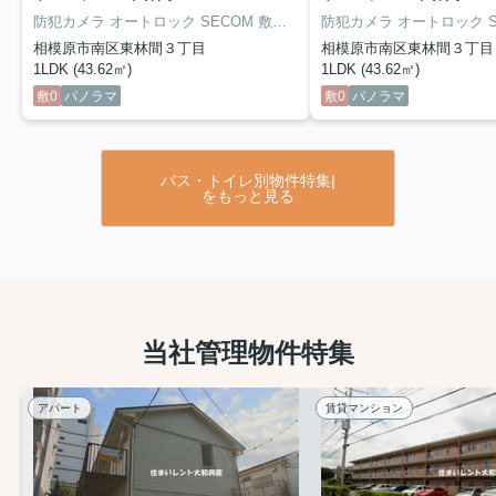
防犯カメラ オートロック SECOM 敷地内駐車場 １台無料 カウンターキッチン 追焚 独立洗面
相模原市南区東林間３丁目
相模原市南区東林間３丁目
1LDK (43.62㎡)
1LDK (43.62㎡)
敷0
パノラマ
敷0
パノラマ
バス・トイレ別物件特集|
をもっと見る
当社管理物件特集
アパート
賃貸マンション