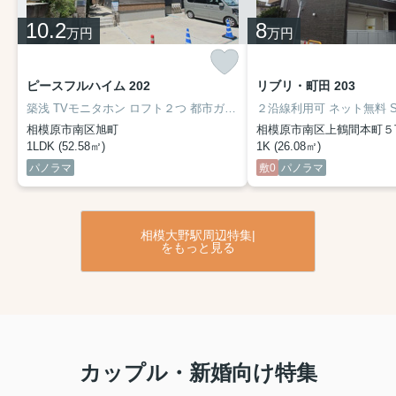
10.2
8
万円
万円
ピースフルハイム 202
リブリ・町田 203
築浅 TVモニタホン ロフト２つ 都市ガス 追焚 浴室乾燥 独立洗面 カウンターキッチン 全居室洋室
相模原市南区旭町
相模原市南区上鶴間本町５
1LDK (52.58㎡)
1K (26.08㎡)
パノラマ
敷0
パノラマ
相模大野駅周辺特集|
をもっと見る
カップル・新婚向け特集