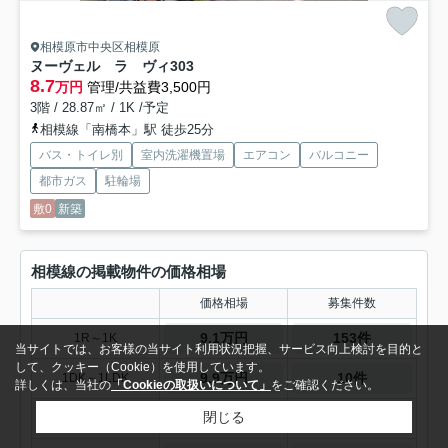
相模原市中央区相模原
ヌーヴェル ラ ヴィ
303
8.7
万円
管理/共益費3,500円
3階 / 28.87㎡ / 1K /予定
相模線「南橋本」駅 徒歩25分
バス・トイレ別
室内洗濯機置場
エアコン
バルコニー
都市ガス
駐輪場
敷0
新築
相模線の掲載物件の価格相場
価格相場
募集件数
9.1万円
153件
1R～1K
当サイトでは、お客様の当サイト利用状況把握、サービス向上検討を目的と
して、クッキー（Cookie）を使用しています。
9.9万円
10件
1DK～1LDK
詳しくは、当社の
「Cookieの取扱いについて」
をご確認ください。
閉じる
-
-
2K～2LDK