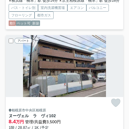
横浜線「橋本」駅 徒歩14分
京王相模原線「橋本」駅 徒歩16分
バス・トイレ別
室内洗濯機置場
エアコン
バルコニー
フローリング
都市ガス
敷0
ペット可
新築
アパート
相模原市中央区相模原
ヌーヴェル ラ ヴィ
102
8.4
万円
管理/共益費3,500円
1階 / 28.87㎡ / 1K /予定