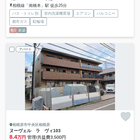
相模線「南橋本」駅 徒歩25分
バス・トイレ別
室内洗濯機置場
エアコン
バルコニー
都市ガス
駐輪場
敷0
新築
アパート
相模原市中央区相模原
ヌーヴェル ラ ヴィ
103
8.4
万円
管理/共益費3,500円