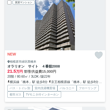
賃貸マンション
NEW
相模原市緑区西橋本
オラリオン サイト ４番舘
2008
21.5
万円
管理/共益費15,000円
20階 / 80.60㎡ / 3LDK /築22年
横浜線「橋本」駅 徒歩8分
京王相模原線「橋本」駅 徒歩8分
相模
バス・トイレ別
室内洗濯機置場
バルコニー
フローリング
都市ガス
TVモニタ付インターホン