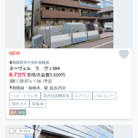
NEW
相模原市中央区相模原
ヌーヴェル ラ ヴィ
304
8.7
万円
管理/共益費3,500円
3階 / 28.87㎡ / 1K /予定
相模線「南橋本」駅 徒歩25分
バス・トイレ別
室内洗濯機置場
エアコン
バルコニー
都市ガス
駐輪場
敷0
新築
アパート