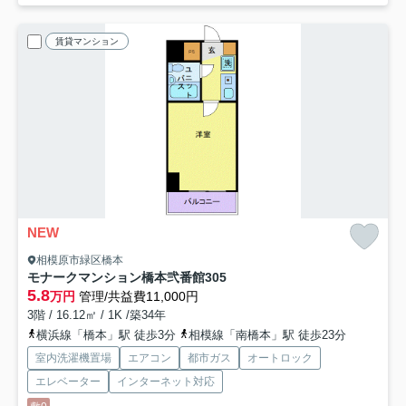
賃貸マンション
NEW
相模原市緑区橋本
モナークマンション橋本弐番館
305
5.8
万円
管理/共益費11,000円
3階 / 16.12㎡ / 1K /築34年
横浜線「橋本」駅 徒歩3分
相模線「南橋本」駅 徒歩23分
室内洗濯機置場
エアコン
都市ガス
オートロック
エレベーター
インターネット対応