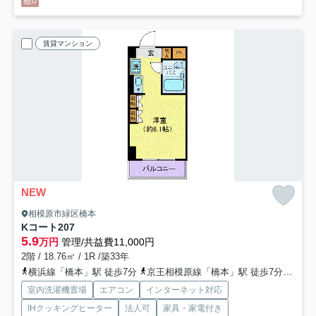
敷0
賃貸マンション
NEW
相模原市緑区橋本
Kコート
207
5.9
万円
管理/共益費11,000円
2階 / 18.76㎡ / 1R /築33年
横浜線「橋本」駅 徒歩7分
京王相模原線「橋本」駅 徒歩7分
相模
室内洗濯機置場
エアコン
インターネット対応
IHクッキングヒーター
法人可
家具・家電付き