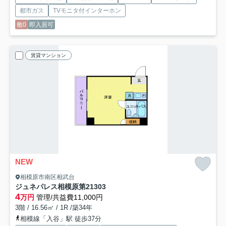
都市ガス
TVモニタ付インターホン
敷0
即入居可
賃貸マンション
NEW
相模原市南区相武台
ジュネパレス相模原第21
303
4
万円
管理/共益費11,000円
3階 / 16.56㎡ / 1R /築34年
相模線「入谷」駅 徒歩37分