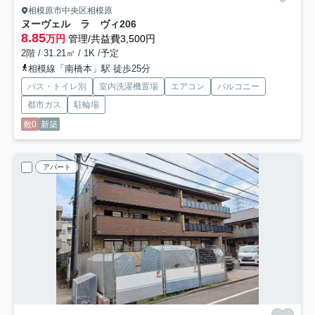
相模原市中央区相模原
ヌーヴェル ラ ヴィ
206
8.85
万円
管理/共益費3,500円
2階 / 31.21㎡ / 1K /予定
相模線「南橋本」駅 徒歩25分
バス・トイレ別
室内洗濯機置場
エアコン
バルコニー
都市ガス
駐輪場
敷0
新築
アパート