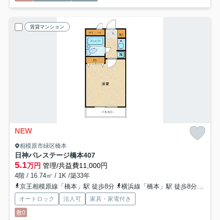
賃貸マンション
NEW
相模原市緑区橋本
日神パレステージ橋本
407
5.1
万円
管理/共益費11,000円
4階 / 16.74㎡ / 1K /築33年
京王相模原線「橋本」駅 徒歩8分
横浜線「橋本」駅 徒歩8分
相模
オートロック
法人可
家具・家電付き
敷0