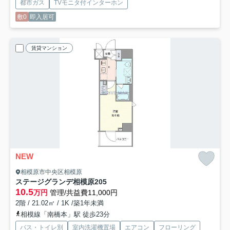
都市ガス
TVモニタ付インターホン
敷0
即入居可
賃貸マンション
NEW
相模原市中央区相模原
ステージグランデ相模原
205
10.5
万円
管理/共益費11,000円
2階 / 21.02㎡ / 1K /築1年未満
相模線「南橋本」駅 徒歩23分
バス・トイレ別
室内洗濯機置場
エアコン
フローリング