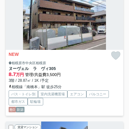
NEW
相模原市中央区相模原
ヌーヴェル ラ ヴィ
305
8.7
万円
管理/共益費3,500円
3階 / 28.87㎡ / 1K /予定
相模線「南橋本」駅 徒歩25分
バス・トイレ別
室内洗濯機置場
エアコン
バルコニー
都市ガス
駐輪場
敷0
新築
賃貸マンション