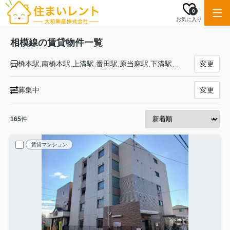
0
お気に入り
相模線の賃貸物件一覧
橋本駅,南橋本駅,上溝駅,番田駅,原当麻駅,下溝駅,相武台下駅,入谷駅,海老名駅,厚木駅,社家駅,門沢橋駅,倉見駅,宮山駅,寒川駅,香川駅,北茅ケ崎駅,茅ケ崎駅
変更
募集中
変更
165
件
賃貸マンション