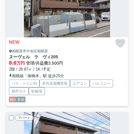
NEW
相模原市中央区相模原
ヌーヴェル ラ ヴィ
205
8.6
万円
管理/共益費3,500円
2階 / 28.87㎡ / 1K /予定
相模線「南橋本」駅 徒歩25分
バス・トイレ別
室内洗濯機置場
エアコン
バルコニー
都市ガス
駐輪場
敷0
新築
アパート