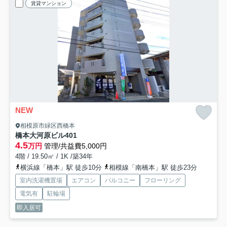
賃貸マンション
NEW
相模原市緑区西橋本
橋本大河原ビル
401
4.5
万円
管理/共益費5,000円
4階 / 19.50㎡ / 1K /築34年
横浜線「橋本」駅 徒歩10分
相模線「南橋本」駅 徒歩23分
室内洗濯機置場
エアコン
バルコニー
フローリング
電気有
駐輪場
即入居可