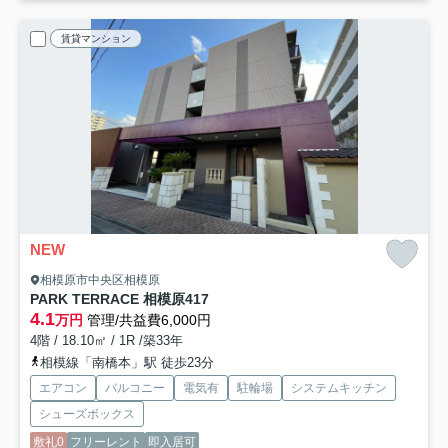
賃貸マンション
NEW
相模原市中央区相模原
PARK TERRACE 相模原
417
4.1
万円
管理/共益費6,000円
4階 / 18.10㎡ / 1R /築33年
相模線「南橋本」駅 徒歩23分
エアコン
バルコニー
電気有
駐輪場
システムキッチン
シューズボックス
敷礼0
フリーレント
即入居可