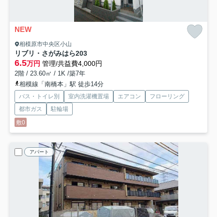
NEW
相模原市中央区小山
リブリ・さがみはら
203
6.5
万円
管理/共益費4,000円
2階 / 23.60㎡ / 1K /築7年
相模線「南橋本」駅 徒歩14分
バス・トイレ別
室内洗濯機置場
エアコン
フローリング
都市ガス
駐輪場
敷0
アパート