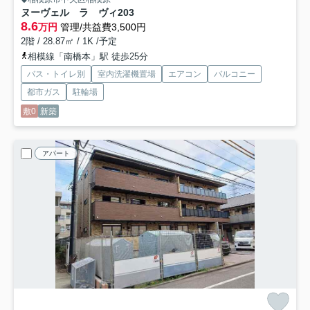
ヌーヴェル ラ ヴィ
203
8.6
万円
管理/共益費3,500円
2階 / 28.87㎡ / 1K /予定
相模線「南橋本」駅 徒歩25分
バス・トイレ別
室内洗濯機置場
エアコン
バルコニー
都市ガス
駐輪場
敷0
新築
アパート