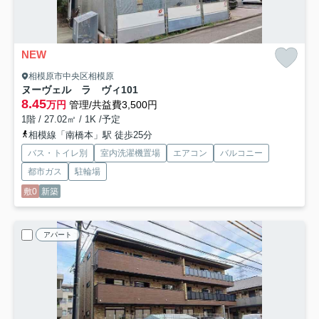
NEW
相模原市中央区相模原
ヌーヴェル ラ ヴィ
101
8.45
万円
管理/共益費3,500円
1階 / 27.02㎡ / 1K /予定
相模線「南橋本」駅 徒歩25分
バス・トイレ別
室内洗濯機置場
エアコン
バルコニー
都市ガス
駐輪場
敷0
新築
アパート