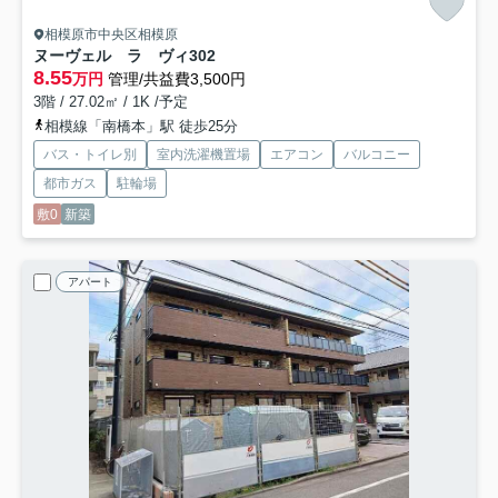
相模原市中央区相模原
ヌーヴェル ラ ヴィ
302
8.55
万円
管理/共益費3,500円
3階 / 27.02㎡ / 1K /予定
相模線「南橋本」駅 徒歩25分
バス・トイレ別
室内洗濯機置場
エアコン
バルコニー
都市ガス
駐輪場
敷0
新築
アパート