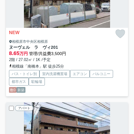
NEW
相模原市中央区相模原
ヌーヴェル ラ ヴィ
201
8.65
万円
管理/共益費3,500円
2階 / 27.02㎡ / 1K /予定
相模線「南橋本」駅 徒歩25分
バス・トイレ別
室内洗濯機置場
エアコン
バルコニー
都市ガス
駐輪場
敷0
新築
アパート