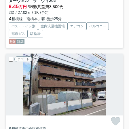
ヌーヴェル ラ ヴィ
202
8.45
万円
管理/共益費3,500円
2階 / 27.02㎡ / 1K /予定
相模線「南橋本」駅 徒歩25分
バス・トイレ別
室内洗濯機置場
エアコン
バルコニー
都市ガス
駐輪場
敷0
新築
アパート
相模原市中央区相模原