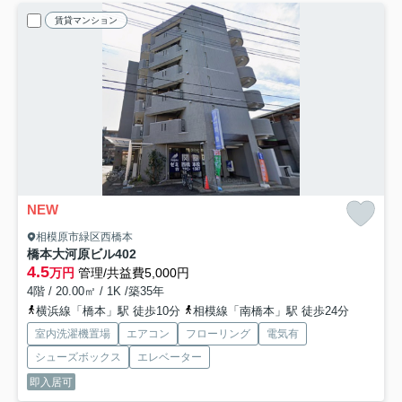
賃貸マンション
NEW
相模原市緑区西橋本
橋本大河原ビル
402
4.5
万円
管理/共益費5,000円
4階 / 20.00㎡ / 1K /築35年
横浜線「橋本」駅 徒歩10分
相模線「南橋本」駅 徒歩24分
室内洗濯機置場
エアコン
フローリング
電気有
シューズボックス
エレベーター
即入居可