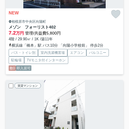
NEW
相模原市中央区向陽町
メゾン フォーリスト
402
7.2
万円
管理/共益費5,800円
4階 / 29.90㎡ / 1K /築11年
横浜線「橋本」駅 バス10分 「向陽小学校前」 停歩2分
バス・トイレ別
室内洗濯機置場
エアコン
バルコニー
駐輪場
TVモニタ付インターホン
敷0
即入居可
賃貸マンション