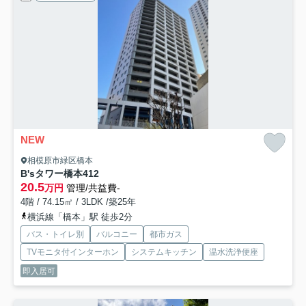
NEW
相模原市緑区橋本
B'sタワー橋本
412
20.5
万円
管理/共益費-
4階 / 74.15㎡ / 3LDK /築25年
横浜線「橋本」駅 徒歩2分
バス・トイレ別
バルコニー
都市ガス
TVモニタ付インターホン
システムキッチン
温水洗浄便座
即入居可