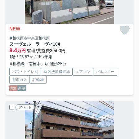
NEW
相模原市中央区相模原
ヌーヴェル ラ ヴィ
104
8.4
万円
管理/共益費3,500円
1階 / 28.87㎡ / 1K /予定
相模線「南橋本」駅 徒歩25分
バス・トイレ別
室内洗濯機置場
エアコン
バルコニー
都市ガス
駐輪場
敷0
新築
アパート