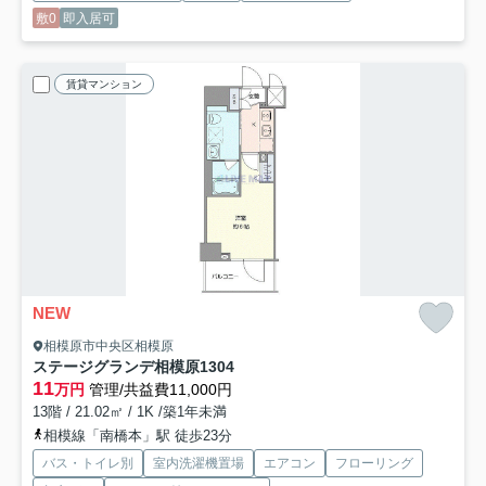
敷0
即入居可
賃貸マンション
NEW
相模原市中央区相模原
ステージグランデ相模原
1304
11
万円
管理/共益費11,000円
13階 / 21.02㎡ / 1K /築1年未満
相模線「南橋本」駅 徒歩23分
バス・トイレ別
室内洗濯機置場
エアコン
フローリング