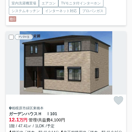
室内洗濯機置場
エアコン
TVモニタ付インターホン
システムキッチン
インターネット対応
プロパンガス
敷0
アパート
相模原市緑区東橋本
ガーデンハウスＨ Ⅰ
101
12.1
万円
管理/共益費4,100円
1階 / 47.41㎡ / 1LDK /予定