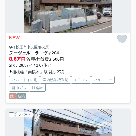
NEW
相模原市中央区相模原
ヌーヴェル ラ ヴィ
204
8.6
万円
管理/共益費3,500円
2階 / 28.87㎡ / 1K /予定
相模線「南橋本」駅 徒歩25分
バス・トイレ別
室内洗濯機置場
エアコン
バルコニー
都市ガス
駐輪場
敷0
新築
アパート