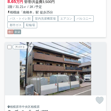
8.65
万円
管理/共益費3,500円
1階 / 31.21㎡ / 1K /予定
相模線「南橋本」駅 徒歩25分
バス・トイレ別
室内洗濯機置場
エアコン
バルコニー
都市ガス
駐輪場
敷0
新築
アパート
相模原市中央区相模原