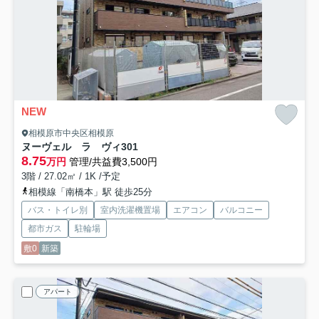
NEW
相模原市中央区相模原
ヌーヴェル ラ ヴィ
301
8.75
万円
管理/共益費3,500円
3階 / 27.02㎡ / 1K /予定
相模線「南橋本」駅 徒歩25分
バス・トイレ別
室内洗濯機置場
エアコン
バルコニー
都市ガス
駐輪場
敷0
新築
アパート