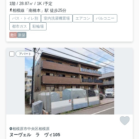
1階 / 28.87㎡ / 1K /予定
相模線「南橋本」駅 徒歩25分
バス・トイレ別
室内洗濯機置場
エアコン
バルコニー
都市ガス
駐輪場
敷0
新築
アパート
相模原市中央区相模原
ヌーヴェル ラ ヴィ
105