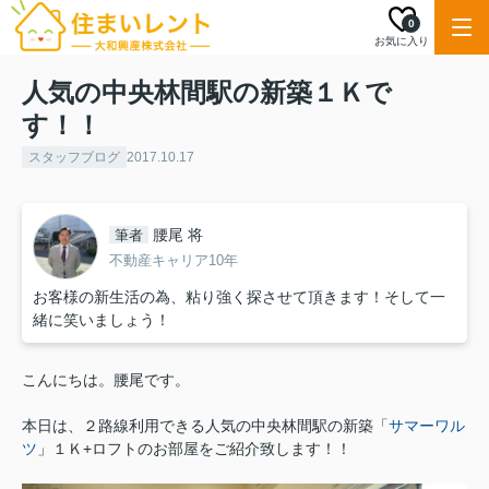
0
お気に入り
人気の中央林間駅の新築１Ｋで
す！！
スタッフブログ
2017.10.17
腰尾 将
筆者
不動産キャリア10年
お客様の新生活の為、粘り強く探させて頂きます！そして一
緒に笑いましょう！
こんにちは。腰尾です。
本日は、２路線利用できる人気の中央林間駅の新築「
サマーワル
ツ
」１Ｋ+ロフトのお部屋をご紹介致します！！