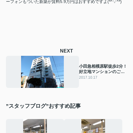
ーフォンもついた新築が賃料5.9万円はおすすめですよ(*^▽^*)
NEXT
小田急相模原駅徒歩2分！
好立地マンションのご紹
介
2017.10.17
”スタッフブログ”おすすめ記事