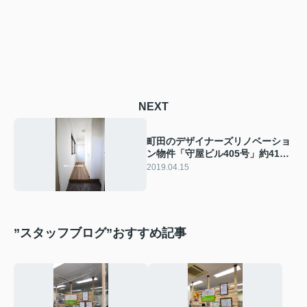
NEXT
町田のデザイナーズリノベーショ
ン物件「守屋ビル405号」約41㎡
の広々1K 申込となりました
2019.04.15
”スタッフブログ”おすすめ記事