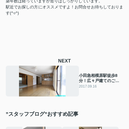
築年数は経っていますが造りはしっかりしています。
駅近でお探しの方にオススメですよ！お問合せお待ちしておりま
す(^○^)
NEXT
小田急相模原駅徒歩8
分！広々戸建てのご紹
介！
2017.09.16
”スタッフブログ”おすすめ記事