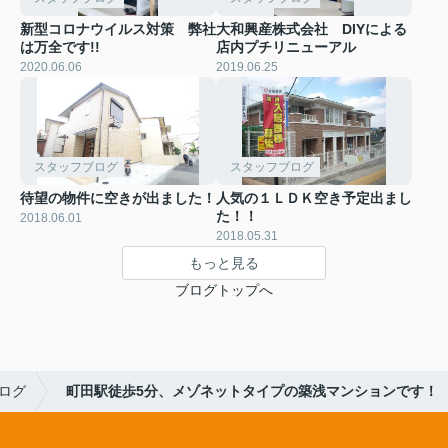
新型コロナウイルス対策 弊社
大和興産株式会社 DIYによる
は万全です!!
店内プチリニューアル
2020.06.06
2019.06.25
スタッフブログ
スタッフブログ
待望の物件に空きが出ました！
人気の１ＬＤＫ空き予定出まし
た！！
2018.06.01
2018.05.31
もっと見る
ブログトップへ
ログ
町田駅徒歩5分、メゾネットタイプの築浅マンションです！