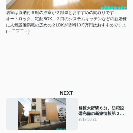
居室は収納付６帖の洋室が２部屋とおすすめの間取りです！
オートロック、宅配BOX、３口のシステムキッチンなどの新婚様
に人気設備満載の広めの２LDKが賃料10.5万円はおすすめですよ
(＝⌒▽⌒＝)
NEXT
相模大野駅６分、防犯設
備完備の新築情報第２
弾！！
2017.08.21