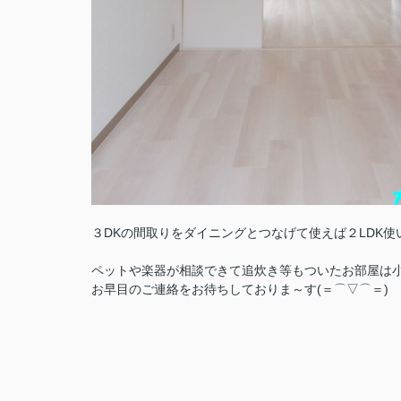
３DKの間取りをダイニングとつなげて使えば２LDK使
ペットや楽器が相談できて追炊き等もついたお部屋は小
お早目のご連絡をお待ちしておりま～す(＝⌒▽⌒＝)