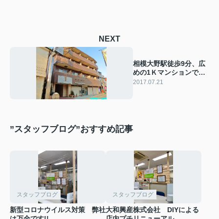
NEXT
相模大野駅徒歩9分、広
めの1Ｋマンションで
す！
2017.07.21
”スタッフブログ”おすすめ記事
スタッフブログ
スタッフブログ
新型コロナウイルス対策 弊社
大和興産株式会社 DIYによる
は万全です!!
店内プチリニューアル