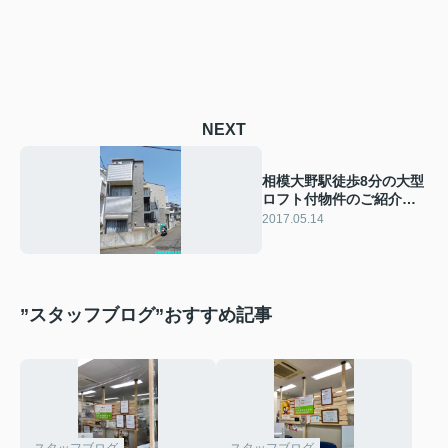
NEXT
相模大野駅徒歩8分の大型
ロフト付物件のご紹介で
す！
2017.05.14
”スタッフブログ”おすすめ記事