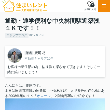
0
お気に入り
通勤・通学便利な中央林間駅近築浅
１Ｋです！！
スタッフブログ
2017.05.14
腰尾 将
筆者
不動産キャリア10年
お客様の新生活の為、粘り強く探させて頂きます！そして一
緒に笑いましょう！
こんにちは。腰尾です。
本日は田園都市線の始発駅「中央林間駅」まで５分の好立地にあ
る2008年築の１Ｋ「
オロール
」２階角部屋のご紹介です！