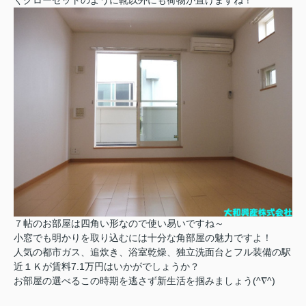
くクローゼットのように靴以外にも荷物が置けますね！
７帖のお部屋は四角い形なので使い易いですね～
小窓でも明かりを取り込むには十分な角部屋の魅力ですよ！
人気の都市ガス、追炊き、浴室乾燥、独立洗面台とフル装備の駅
近１Ｋが賃料7.1万円はいかがでしょうか？
お部屋の選べるこの時期を逃さず新生活を掴みましょう(^∇^)