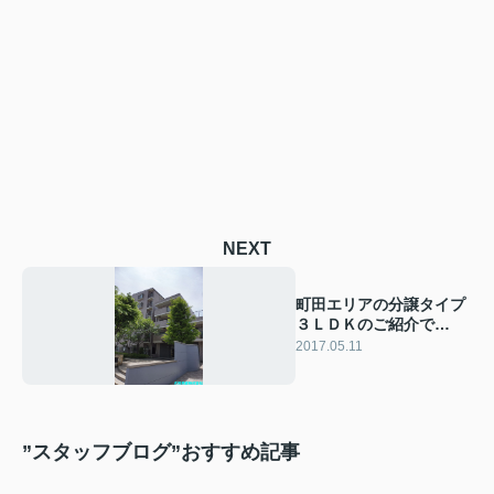
NEXT
町田エリアの分譲タイプ
３ＬＤＫのご紹介で
す！！
2017.05.11
”スタッフブログ”おすすめ記事