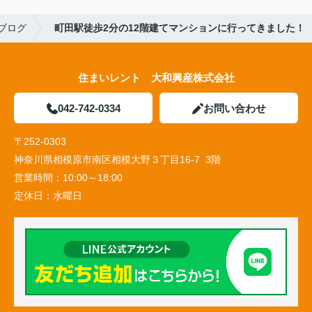
ブログ
町田駅徒歩2分の12階建てマンションに行ってきました！
住まいレント 大和興産株式会社
042-742-0334
お問い合わせ
〒252-0303
神奈川県相模原市南区相模大野３丁目16-7 3階
営業時間：
10:00～18:00
定休日：
水曜日