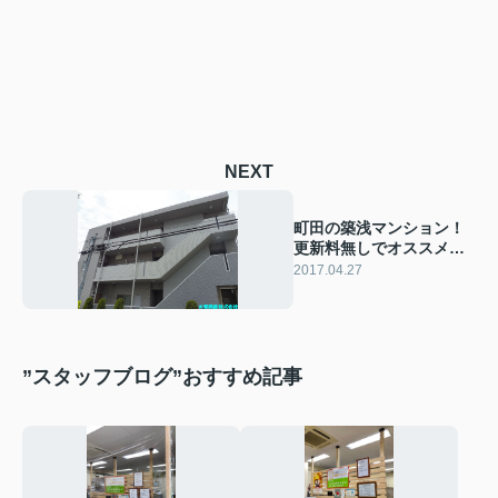
NEXT
町田の築浅マンション！
更新料無しでオススメで
す！
2017.04.27
”スタッフブログ”おすすめ記事