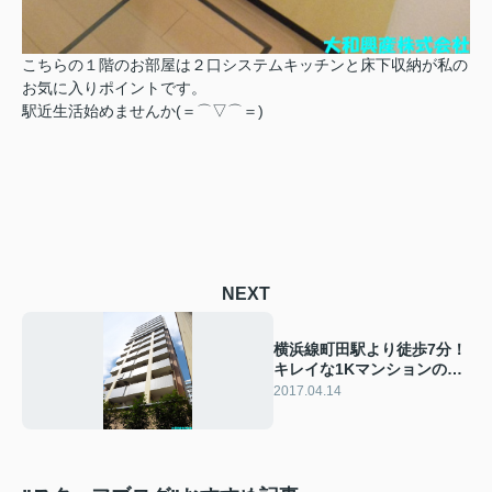
こちらの１階のお部屋は２口システムキッチンと床下収納が私の
お気に入りポイントです。
駅近生活始めませんか(＝⌒▽⌒＝)
NEXT
横浜線町田駅より徒歩7分！
キレイな1Kマンションのご
紹介！
2017.04.14