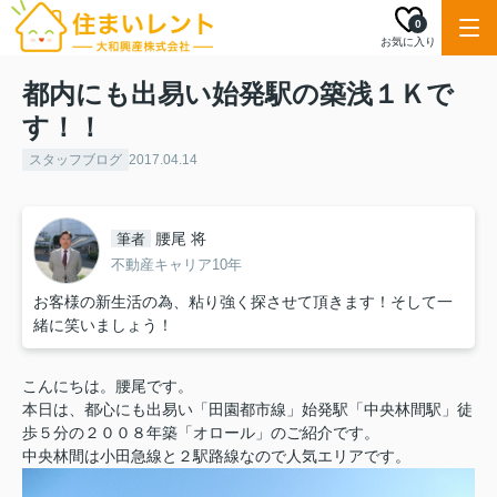
0
お気に入り
都内にも出易い始発駅の築浅１Ｋで
す！！
スタッフブログ
2017.04.14
腰尾 将
筆者
不動産キャリア10年
お客様の新生活の為、粘り強く探させて頂きます！そして一
緒に笑いましょう！
こんにちは。腰尾です。
本日は、都心にも出易い「田園都市線」始発駅「中央林間駅」徒
歩５分の２００８年築「オロール」のご紹介です。
中央林間は小田急線と２駅路線なので人気エリアです。