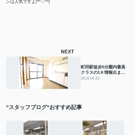
ンは人気ですよ(*^▽^*)
NEXT
町田駅徒歩5分圏内最高
クラスの1Ｋ情報出まし
た！
2018.04.20
”スタッフブログ”おすすめ記事