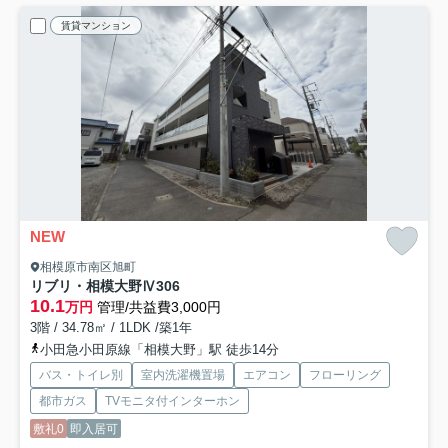
賃貸マンション
NEW
相模原市南区旭町
リブリ・相模大野Ⅳ
306
10.1
万円
管理/共益費3,000円
3階 / 34.78㎡ / 1LDK /築1年
小田急小田原線「相模大野」駅 徒歩14分
バス・トイレ別
室内洗濯機置場
エアコン
フローリング
都市ガス
TVモニタ付インターホン
敷礼0
即入居可