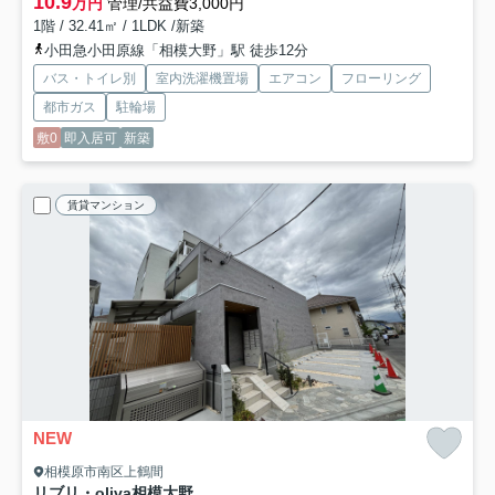
10.9
万円
管理/共益費3,000円
1階 / 32.41㎡ / 1LDK /新築
小田急小田原線「相模大野」駅 徒歩12分
バス・トイレ別
室内洗濯機置場
エアコン
フローリング
都市ガス
駐輪場
敷0
即入居可
新築
賃貸マンション
NEW
相模原市南区上鶴間
リブリ・oliva相模大野