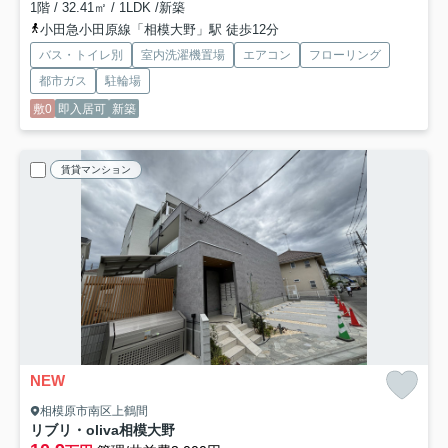
1階 / 32.41㎡ / 1LDK /新築
小田急小田原線「相模大野」駅 徒歩12分
バス・トイレ別
室内洗濯機置場
エアコン
フローリング
都市ガス
駐輪場
敷0
即入居可
新築
賃貸マンション
NEW
相模原市南区上鶴間
リブリ・oliva相模大野