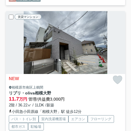
賃貸マンション
NEW
相模原市南区上鶴間
リブリ・oliva相模大野
11.7
万円
管理/共益費3,000円
2階 / 36.22㎡ / 1LDK /新築
小田急小田原線「相模大野」駅 徒歩12分
バス・トイレ別
室内洗濯機置場
エアコン
フローリング
都市ガス
駐輪場