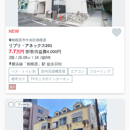
NEW
相模原市中央区相模原
リブリ・アネックス
201
7.7
万円
管理/共益費4,000円
2階 / 26.08㎡ / 1K /築8年
横浜線「相模原」駅 徒歩10分
バス・トイレ別
室内洗濯機置場
エアコン
フローリング
都市ガス
TVモニタ付インターホン
敷0
アパート