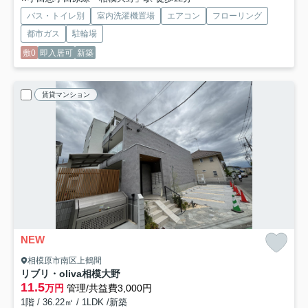
バス・トイレ別
室内洗濯機置場
エアコン
フローリング
都市ガス
駐輪場
敷0
即入居可
新築
賃貸マンション
NEW
相模原市南区上鶴間
リブリ・oliva相模大野
11.5
万円
管理/共益費3,000円
1階 / 36.22㎡ / 1LDK /新築