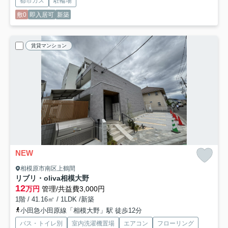
都市ガス
駐輪場
敷0
即入居可
新築
賃貸マンション
NEW
相模原市南区上鶴間
リブリ・oliva相模大野
12
万円
管理/共益費3,000円
1階 / 41.16㎡ / 1LDK /新築
小田急小田原線「相模大野」駅 徒歩12分
バス・トイレ別
室内洗濯機置場
エアコン
フローリング