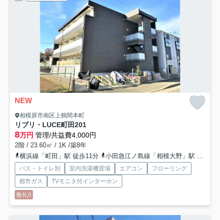
NEW
相模原市南区上鶴間本町
リブリ・LUCE町田
201
8
万円
管理/共益費4,000円
2階 / 23.60㎡ / 1K /築8年
横浜線「町田」駅 徒歩11分
小田急江ノ島線「相模大野」駅 徒歩14分
バス・トイレ別
室内洗濯機置場
エアコン
フローリング
都市ガス
TVモニタ付インターホン
敷礼0