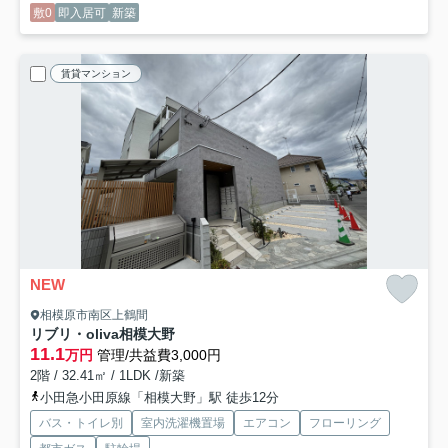
敷0
即入居可
新築
賃貸マンション
NEW
相模原市南区上鶴間
リブリ・oliva相模大野
11.1
万円
管理/共益費3,000円
2階 / 32.41㎡ / 1LDK /新築
小田急小田原線「相模大野」駅 徒歩12分
バス・トイレ別
室内洗濯機置場
エアコン
フローリング