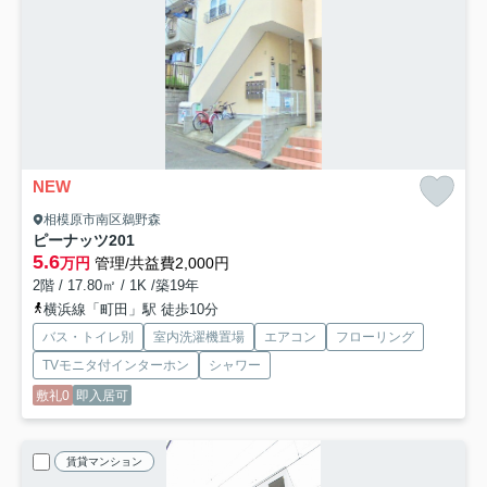
NEW
相模原市南区鵜野森
ピーナッツ
201
5.6
万円
管理/共益費2,000円
2階 / 17.80㎡ / 1K /築19年
横浜線「町田」駅 徒歩10分
バス・トイレ別
室内洗濯機置場
エアコン
フローリング
TVモニタ付インターホン
シャワー
敷礼0
即入居可
賃貸マンション