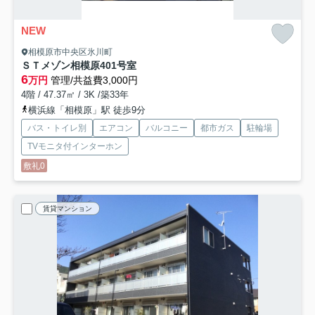
NEW
相模原市中央区氷川町
ＳＴメゾン相模原
401号室
6
万円
管理/共益費3,000円
4階 / 47.37㎡ / 3K /築33年
横浜線「相模原」駅 徒歩9分
バス・トイレ別
エアコン
バルコニー
都市ガス
駐輪場
TVモニタ付インターホン
敷礼0
賃貸マンション