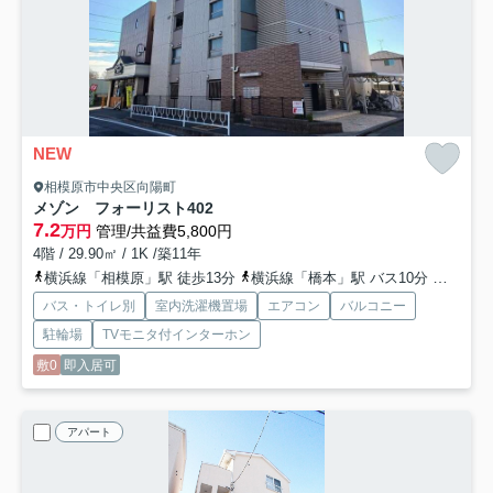
NEW
相模原市中央区向陽町
メゾン フォーリスト
402
7.2
万円
管理/共益費5,800円
4階 / 29.90㎡ / 1K /築11年
横浜線「相模原」駅 徒歩13分
横浜線「橋本」駅 バス10分 「向陽小学校前」 停歩2分
バス・トイレ別
室内洗濯機置場
エアコン
バルコニー
駐輪場
TVモニタ付インターホン
敷0
即入居可
アパート