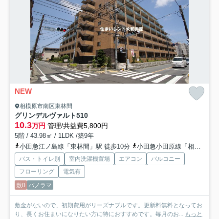
NEW
相模原市南区東林間
グリンデルヴァルト
510
10.3
万円
管理/共益費5,800円
5階 / 43.98㎡ / 1LDK /築9年
小田急江ノ島線「東林間」駅 徒歩10分
小田急小田原線「相模大野」駅 徒歩17分
バス・トイレ別
室内洗濯機置場
エアコン
バルコニー
フローリング
電気有
敷0
パノラマ
敷金がないので、初期費用がリーズナブルです。更新料無料となってお
り、長くお住まいになりたい方に特におすすめです。毎月のお...
もっと