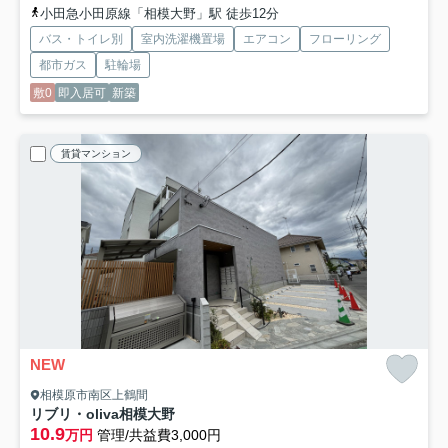
小田急小田原線「相模大野」駅 徒歩12分
バス・トイレ別
室内洗濯機置場
エアコン
フローリング
都市ガス
駐輪場
敷0
即入居可
新築
賃貸マンション
NEW
相模原市南区上鶴間
リブリ・oliva相模大野
10.9
万円
管理/共益費3,000円