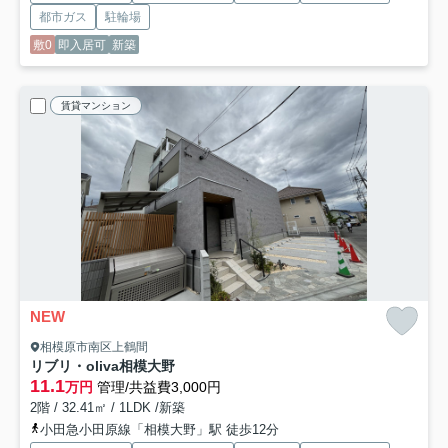
都市ガス
駐輪場
敷0
即入居可
新築
賃貸マンション
NEW
相模原市南区上鶴間
リブリ・oliva相模大野
11.1
万円
管理/共益費3,000円
2階 / 32.41㎡ / 1LDK /新築
小田急小田原線「相模大野」駅 徒歩12分