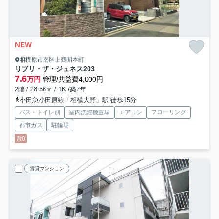
NEW
相模原市南区上鶴間本町
リブリ・ザ・ジュネス
203
7.6
万円
管理/共益費4,000円
2階 / 28.56㎡ / 1K /築7年
小田急小田原線「相模大野」駅 徒歩15分
バス・トイレ別
室内洗濯機置場
エアコン
フローリング
都市ガス
駐輪場
敷0
賃貸マンション