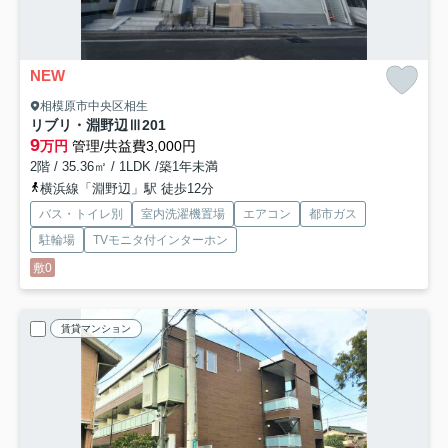
NEW
相模原市中央区相生
リブリ・淵野辺Ⅲ
201
9
万円
管理/共益費3,000円
2階 / 35.36㎡ / 1LDK /築1年未満
横浜線「淵野辺」駅 徒歩12分
バス・トイレ別
室内洗濯機置場
エアコン
都市ガス
駐輪場
TVモニタ付インターホン
敷0
賃貸マンション