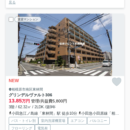
見る
賃貸マンション
NEW
相模原市南区東林間
グリンデルヴァルト
306
13.85
万円
管理/共益費5,800円
3階 / 62.32㎡ / 2LDK /築9年
小田急江ノ島線「東林間」駅 徒歩10分
小田急小田原線「相模大野」駅 徒歩18分
バス・トイレ別
室内洗濯機置場
エアコン
バルコニー
フローリング
電気有