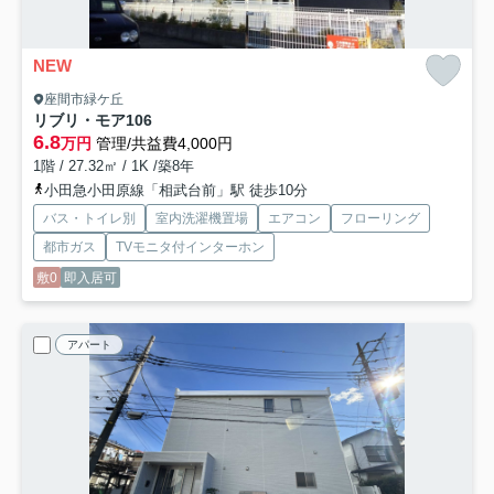
NEW
座間市緑ケ丘
リブリ・モア
106
6.8
万円
管理/共益費4,000円
1階 / 27.32㎡ / 1K /築8年
小田急小田原線「相武台前」駅 徒歩10分
バス・トイレ別
室内洗濯機置場
エアコン
フローリング
都市ガス
TVモニタ付インターホン
敷0
即入居可
アパート