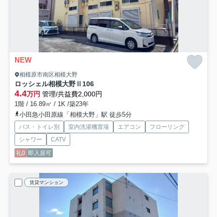
NEW
相模原市南区相模大野
ロッシェル相模大野Ⅱ
106
4.4
万円
管理/共益費2,000円
1階 / 16.89㎡ / 1K /築23年
小田急小田原線「相模大野」駅 徒歩5分
バス・トイレ別
室内洗濯機置場
エアコン
フローリング
シャワー
CATV
礼0
即入居可
賃貸マンション