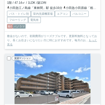
1階 / 47.14㎡ / 1LDK /築13年
小田急江ノ島線「東林間」駅 徒歩16分
小田急小田原線「相模大野」駅 徒歩22分
バス・トイレ別
室内洗濯機置場
エアコン
バルコニー
フローリング
電気有
敷0
パノラマ
敷金がないので、初期費用がリーズナブルです。更新料無料となってお
り、長くお住まいになりたい方に特におすすめです。毎月のお...
もっと
見る
賃貸マンション