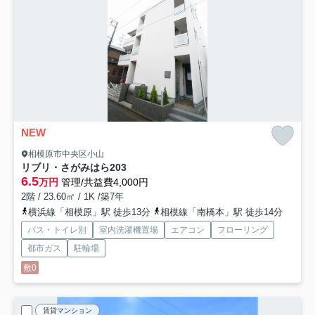
NEW
相模原市中央区小山
リブリ・さがみはら
203
6.5
万円
管理/共益費4,000円
2階 / 23.60㎡ / 1K /築7年
横浜線「相模原」駅 徒歩13分
相模線「南橋本」駅 徒歩14分
バス・トイレ別
室内洗濯機置場
エアコン
フローリング
都市ガス
駐輪場
敷0
賃貸マンション