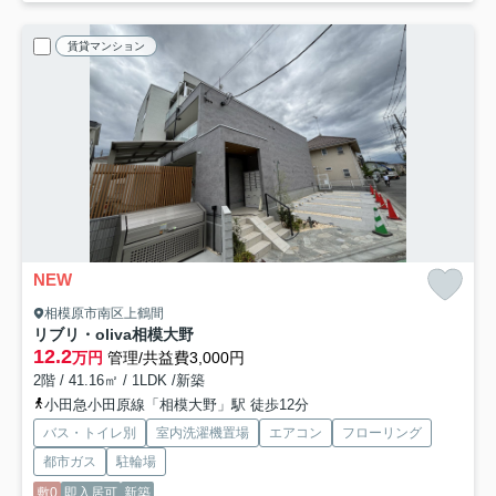
賃貸マンション
NEW
相模原市南区上鶴間
リブリ・oliva相模大野
12.2
万円
管理/共益費3,000円
2階 / 41.16㎡ / 1LDK /新築
小田急小田原線「相模大野」駅 徒歩12分
バス・トイレ別
室内洗濯機置場
エアコン
フローリング
都市ガス
駐輪場
敷0
即入居可
新築