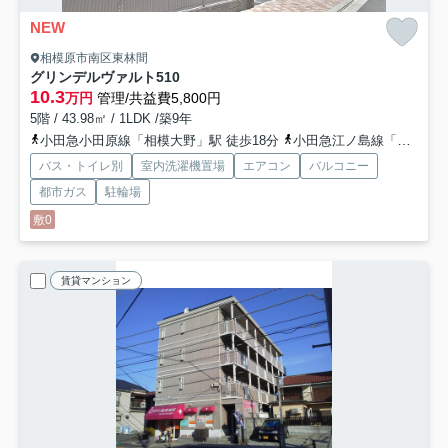
NEW
相模原市南区東林間
グリンデルヴァルト
510
10.3
万円
管理/共益費5,800円
5階 / 43.98㎡ / 1LDK /築9年
小田急小田原線「相模大野」駅 徒歩18分
小田急江ノ島線「東林間」駅 徒歩10分
バス・トイレ別
室内洗濯機置場
エアコン
バルコニー
都市ガス
駐輪場
敷0
賃貸マンション