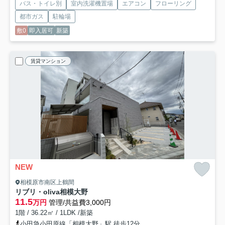
バス・トイレ別
室内洗濯機置場
エアコン
フローリング
都市ガス
駐輪場
敷0
即入居可
新築
賃貸マンション
NEW
相模原市南区上鶴間
リブリ・oliva相模大野
11.5
万円
管理/共益費3,000円
1階 / 36.22㎡ / 1LDK /新築
小田急小田原線「相模大野」駅 徒歩12分