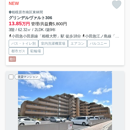
NEW
相模原市南区東林間
グリンデルヴァルト
306
13.85
万円
管理/共益費5,800円
3階 / 62.32㎡ / 2LDK /築9年
小田急小田原線「相模大野」駅 徒歩18分
小田急江ノ島線「東林間」駅 徒歩10分
バス・トイレ別
室内洗濯機置場
エアコン
バルコニー
都市ガス
駐輪場
敷0
賃貸マンション