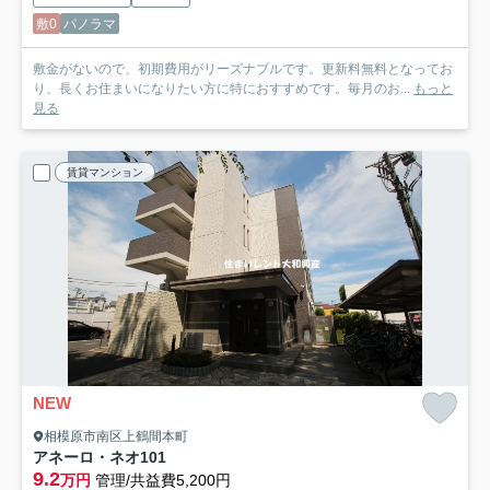
敷0
パノラマ
敷金がないので、初期費用がリーズナブルです。更新料無料となってお
り、長くお住まいになりたい方に特におすすめです。毎月のお...
もっと
見る
賃貸マンション
NEW
相模原市南区上鶴間本町
アネーロ・ネオ
101
9.2
万円
管理/共益費5,200円