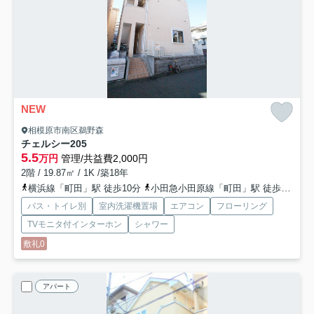
NEW
相模原市南区鵜野森
チェルシー
205
5.5
万円
管理/共益費2,000円
2階 / 19.87㎡ / 1K /築18年
横浜線「町田」駅 徒歩10分
小田急小田原線「町田」駅 徒歩10分
バス・トイレ別
室内洗濯機置場
エアコン
フローリング
TVモニタ付インターホン
シャワー
敷礼0
アパート