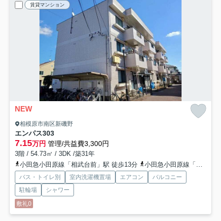
賃貸マンション
NEW
相模原市南区新磯野
エンパス
303
7.15
万円
管理/共益費3,300円
3階 / 54.73㎡ / 3DK /築31年
小田急小田原線「相武台前」駅 徒歩13分
小田急小田原線「小田急相模原」駅 徒歩29分
バス・トイレ別
室内洗濯機置場
エアコン
バルコニー
駐輪場
シャワー
敷礼0