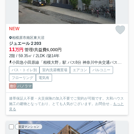
NEW
相模原市南区東大沼
ジュエール２
203
11
万円
管理/共益費6,000円
2階 / 59.35㎡ / 2LDK /築14年
小田急小田原線「相模大野」駅 バス8分 神奈川中央交通バス「大沼小学校」 停歩4分
バス・トイレ別
室内洗濯機置場
エアコン
バルコニー
フローリング
電気有
敷0
パノラマ
連帯保証人不要・火災保険の加入不要でご契約が可能です。大和ハウス
施工の建物となっており、とても人気がございます。お問合せ...
もっと
見る
賃貸マンション