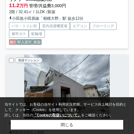
11.2
万円
管理/共益費3,000円
2階 / 32.41㎡ / 1LDK /新築
小田急小田原線「相模大野」駅 徒歩12分
バス・トイレ別
室内洗濯機置場
エアコン
フローリング
都市ガス
駐輪場
敷0
即入居可
新築
賃貸マンション
当サイトでは、お客様の当サイト利用状況把握、サービス向上検討を目的と
して、クッキー（Cookie）を使用しています。
詳しくは、当社の
「Cookieの取扱いについて」
をご確認ください。
NEW
閉じる
相模原市南区上鶴間