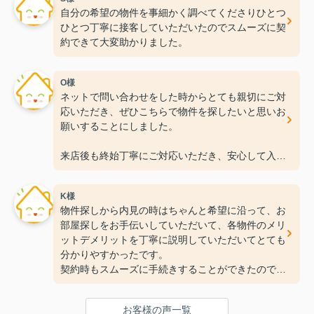
自分の希望の物件を事細かく調べてくださりひとつ
ひとつ丁寧に接客していただいたのでスムーズに契
約できて大変助かりました。
O様
ネットで問い合わせをした時からとても親切にご対
応いただき、ぜひこちらで物件を探したいと思いお
願いすることにしました。
来店後も終始丁寧にご対応いただき、安心して入居
準備を進めることができました！
K様
この度は本当にありがとうございました。
物件探しから内見の時はちゃんと希望に沿って、お
今後ともよろしくお願いいたします。
部屋探しをお手伝いしていただいて、各物件のメリ
ットデメリットを丁寧に説明していただいてとても
分かりやすかったです。
契約時もスムーズに手続きすることができたので、
とても良かったです。
またお部屋探しをする時はお手伝いして欲しいで
お客様の声一覧
す。