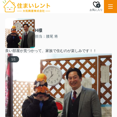
0
お気に入り
H様
担当：腰尾 将
良い部屋が見つかって、家族で住むのが楽しみです！！
1
/
1