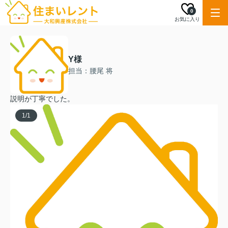
0
お気に入り
Y様
担当：腰尾 将
説明が丁寧でした。
1
/
1