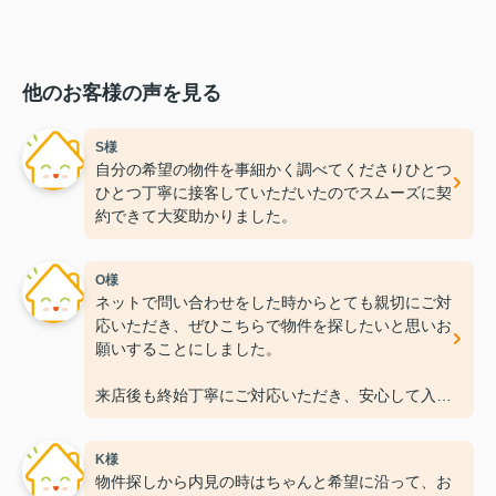
他のお客様の声を見る
S様
自分の希望の物件を事細かく調べてくださりひとつ
ひとつ丁寧に接客していただいたのでスムーズに契
約できて大変助かりました。
O様
ネットで問い合わせをした時からとても親切にご対
応いただき、ぜひこちらで物件を探したいと思いお
願いすることにしました。
来店後も終始丁寧にご対応いただき、安心して入居
準備を進めることができました！
K様
この度は本当にありがとうございました。
物件探しから内見の時はちゃんと希望に沿って、お
今後ともよろしくお願いいたします。