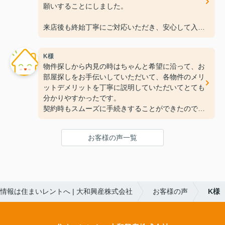
願いすることにしました。
来店後も終始丁寧にご対応いただき、安心して入居
準備を進めることができました！
K様
この度は本当にありがとうございました。
物件探しから内見の時はちゃんと希望に沿って、お
今後ともよろしくお願いいたします。
部屋探しをお手伝いしていただいて、各物件のメリ
ットデメリットを丁寧に説明していただいてとても
分かりやすかったです。
契約時もスムーズに手続きすることができたので、
とても良かったです。
またお部屋探しをする時はお手伝いして欲しいで
お客様の声一覧
す。
情報は住まいレントへ | 大和興産株式会社
お客様の声
K様