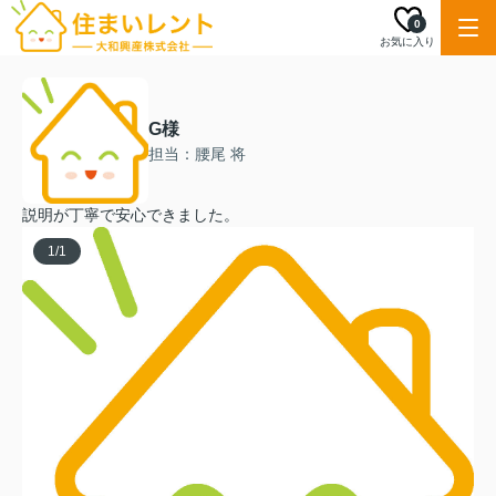
0
お気に入り
G様
担当：腰尾 将
説明が丁寧で安心できました。
1
/
1