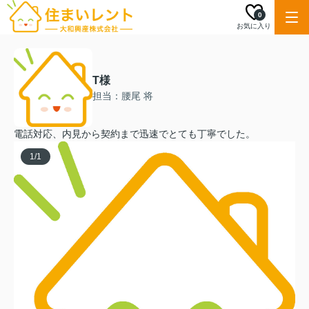
0
お気に入り
T様
担当：腰尾 将
電話対応、内見から契約まで迅速でとても丁寧でした。
1
/
1