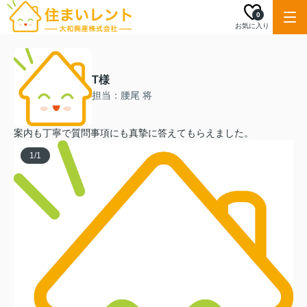
0
お気に入り
T様
担当：腰尾 将
案内も丁寧で質問事項にも真摯に答えてもらえました。
1
/
1