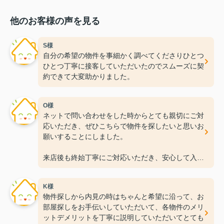
他のお客様の声を見る
S様
自分の希望の物件を事細かく調べてくださりひとつ
ひとつ丁寧に接客していただいたのでスムーズに契
約できて大変助かりました。
O様
ネットで問い合わせをした時からとても親切にご対
応いただき、ぜひこちらで物件を探したいと思いお
願いすることにしました。
来店後も終始丁寧にご対応いただき、安心して入居
準備を進めることができました！
K様
この度は本当にありがとうございました。
物件探しから内見の時はちゃんと希望に沿って、お
今後ともよろしくお願いいたします。
部屋探しをお手伝いしていただいて、各物件のメリ
ットデメリットを丁寧に説明していただいてとても