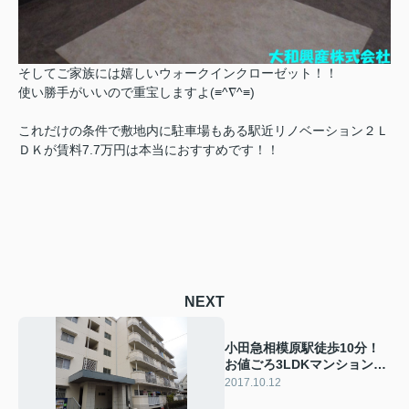
そしてご家族には嬉しいウォークインクローゼット！！
使い勝手がいいので重宝しますよ(≡^∇^≡)
これだけの条件で敷地内に駐車場もある駅近リノベーション２Ｌ
ＤＫが賃料7.7万円は本当におすすめです！！
NEXT
小田急相模原駅徒歩10分！
お値ごろ3LDKマンションの
ご紹介！
2017.10.12