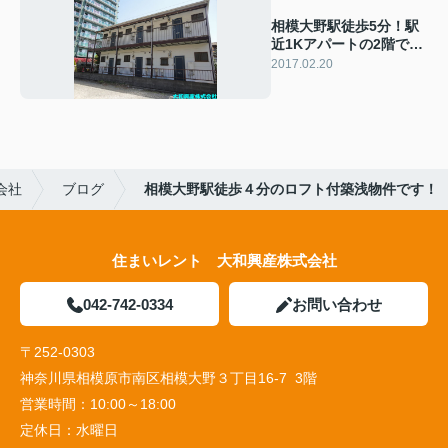
相模大野駅徒歩5分！駅
近1Kアパートの2階で
す！
2017.02.20
会社
ブログ
相模大野駅徒歩４分のロフト付築浅物件です！
住まいレント 大和興産株式会社
042-742-0334
お問い合わせ
〒252-0303
神奈川県相模原市南区相模大野３丁目16-7 3階
営業時間：
10:00～18:00
定休日：
水曜日