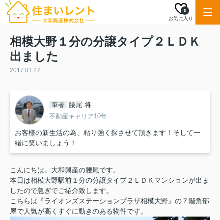
0
お気に入り
相模大野１分の分譲タイプ２ＬＤＫ
出ました
2017.01.27
腰尾 将
筆者
不動産キャリア10年
お客様の新生活の為、粘り強く探させて頂きます！そして一
緒に笑いましょう！
こんにちは。大和興産の腰尾です。
本日は相模大野駅前１分の分譲タイプ２ＬＤＫマンションが出ま
したので急ぎでご紹介致します。
こちらは『ライオンズステーションプラザ相模大野』の７階角部
屋で人気が高くすぐに動きのある物件です。