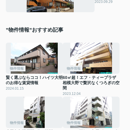
ルでのコスパ〇
2023.09.29
な生活
”物件情報”おすすめ記事
物件情報
物件情報
賢く選ぶならココ！ハイツ大明
60㎡超！エフ・ティープラザ
のお得な賃貸情報
相模大野で贅沢なくつろぎの空
間
2024.01.15
2023.12.04
物件情報
物件情報