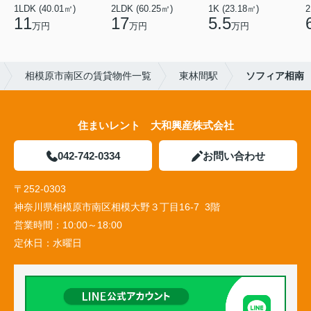
1LDK (40.01㎡)
2LDK (60.25㎡)
1K (23.18㎡)
2
11
17
5.5
万円
万円
万円
相模原市南区の賃貸物件一覧
東林間駅
ソフィア相南
住まいレント 大和興産株式会社
042-742-0334
お問い合わせ
〒252-0303
神奈川県相模原市南区相模大野３丁目16-7 3階
営業時間：
10:00～18:00
定休日：
水曜日