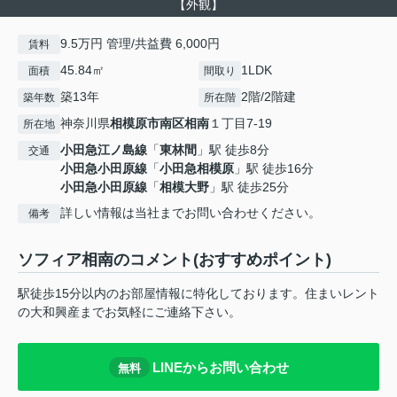
【外観】
9.5万円 管理/共益費 6,000円
賃料
45.84㎡
1LDK
面積
間取り
築13年
2階/2階建
築年数
所在階
神奈川県
相模原市南区
相南
１丁目7-19
所在地
小田急江ノ島線
「
東林間
」駅 徒歩8分
交通
小田急小田原線
「
小田急相模原
」駅 徒歩16分
小田急小田原線
「
相模大野
」駅 徒歩25分
詳しい情報は当社までお問い合わせください。
備考
ソフィア相南のコメント(おすすめポイント)
駅徒歩15分以内のお部屋情報に特化しております。住まいレント
の大和興産までお気軽にご連絡下さい。
LINEからお問い合わせ
無料