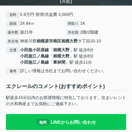
【外観】
5.8万円 管理/共益費 3,000円
賃料
24.84㎡
1K
面積
間取り
築21年
2階/2階建
築年数
所在階
神奈川県
相模原市南区
相模大野
９丁目20-10
所在地
小田急小田原線
「
相模大野
」駅 徒歩8分
交通
小田急江ノ島線
「
相模大野
」駅 徒歩8分
小田急江ノ島線
「
東林間
」駅 徒歩11分
詳しい情報は当社までお問い合わせください。
備考
エクレールのコメント(おすすめポイント)
駅徒歩15分以内のお部屋情報に特化しております。住まいレント
の大和興産までお気軽にご連絡下さい。
LINEからお問い合わせ
無料