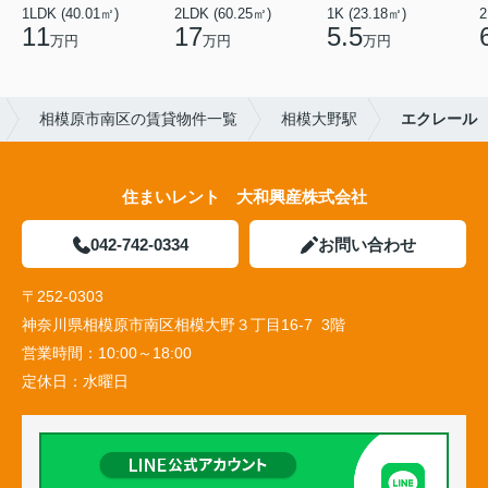
1LDK (40.01㎡)
2LDK (60.25㎡)
1K (23.18㎡)
2
11
17
5.5
万円
万円
万円
相模原市南区の賃貸物件一覧
相模大野駅
エクレール
住まいレント 大和興産株式会社
042-742-0334
お問い合わせ
〒252-0303
神奈川県相模原市南区相模大野３丁目16-7 3階
営業時間：
10:00～18:00
定休日：
水曜日