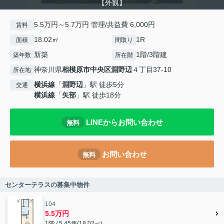
【外観】
5.5万円～5.7万円 管理/共益費 6,000円
賃料
18.02㎡
1R
面積
間取り
新築
1階/3階建
築年数
所在階
神奈川県
相模原市中央区
淵野辺
４丁目37-10
所在地
横浜線
「
淵野辺
」駅 徒歩5分
交通
横浜線
「
矢部
」駅 徒歩18分
LINEからお問い合わせ
無料
お問い合わせ
無料
センターテラスの募集中物件
104
5.5万円
1階 / 5.45坪(18.02㎡)