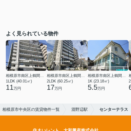
よく見られている物件
相模原市南区上鶴間本町３丁目
相模原市南区上鶴間本町３丁目
相模原市南区上鶴間本町２丁目
1LDK (40.01㎡)
2LDK (60.25㎡)
1K (23.18㎡)
2
11
17
5.5
万円
万円
万円
相模原市中央区の賃貸物件一覧
淵野辺駅
センターテラス
住まいレント 大和興産株式会社