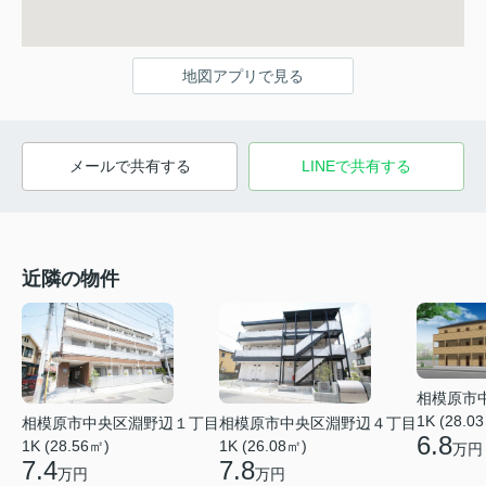
地図アプリで見る
メールで共有する
LINEで共有する
近隣の物件
相模原市
1K (28.0
相模原市中央区淵野辺１丁目
相模原市中央区淵野辺４丁目
6.8
1K (28.56㎡)
1K (26.08㎡)
万円
7.4
7.8
万円
万円