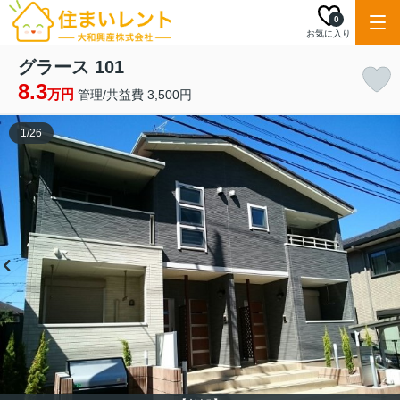
0
お気に入り
グラース 101
8.3
万円
管理/共益費 3,500円
1
/
26