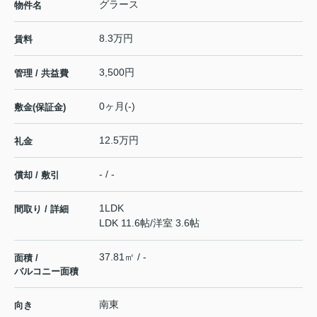
グラース
物件名
8.3万円
賃料
3,500円
管理 / 共益費
0ヶ月(-)
敷金(保証金)
12.5万円
礼金
- / -
償却 / 敷引
1LDK
間取り / 詳細
LDK 11.6帖
/
洋室 3.6帖
37.81㎡ / -
面積 /
バルコニー面積
南東
向き