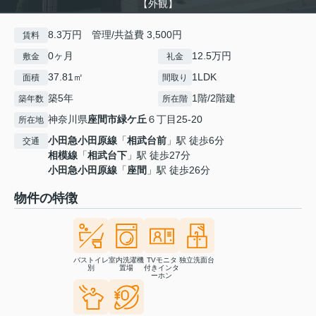
【外観】
8.3万円 管理/共益費 3,500円
賃料
0ヶ月
12.5万円
敷金
礼金
37.81㎡
1LDK
面積
間取り
築5年
1階/2階建
築年数
所在階
神奈川県
座間市
緑ケ丘
６丁目25-20
所在地
小田急小田原線
「
相武台前
」駅 徒歩6分
交通
相模線
「
相武台下
」駅 徒歩27分
小田急小田原線
「
座間
」駅 徒歩26分
物件の特徴
バストイレ
室内洗濯機
TVモニタ
独立洗面台
別
置場
付きインタ
ーホン