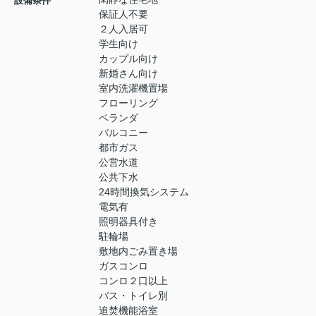
設備条件
保証人不要
２人入居可
学生向け
カップル向け
新婚さん向け
室内洗濯機置場
フローリング
ベランダ
バルコニー
都市ガス
公営水道
公共下水
24時間換気システム
電気有
照明器具付き
駐輪場
敷地内ごみ置き場
ガスコンロ
コンロ２口以上
バス・トイレ別
追焚機能浴室