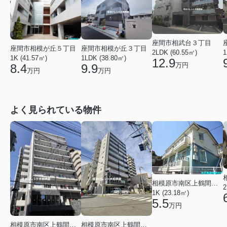
座間市相武台３丁目
座間市相模が丘５丁目
座間市相模が丘３丁目
2LDK (60.55㎡)
1
1K (41.57㎡)
1LDK (38.80㎡)
12.9
万円
8.4
9.9
万円
万円
よく見られている物件
相模原市南区上鶴間本町２丁目
2
1K (23.18㎡)
5.5
万円
相模原市南区上鶴間本町３丁目
相模原市南区上鶴間本町３丁目