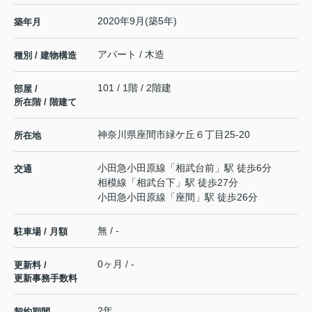
2020年9月(築5年)
築年月
アパート / 木造
種別 / 建物構造
101 / 1階 / 2階建
部屋 /
所在階 / 階建て
神奈川県
座間市
緑ケ丘
６丁目25-20
所在地
小田急小田原線
「
相武台前
」駅 徒歩6分
交通
相模線
「
相武台下
」駅 徒歩27分
小田急小田原線
「
座間
」駅 徒歩26分
無 / -
駐車場 / 月額
0ヶ月 / -
更新料 /
更新事務手数料
2年
契約期間