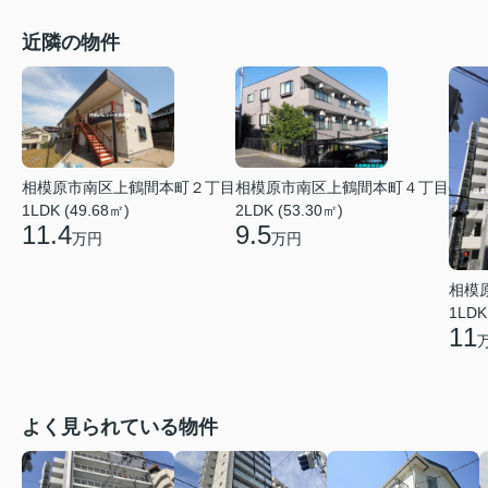
近隣の物件
相模原市南区上鶴間本町２丁目
相模原市南区上鶴間本町４丁目
1LDK (49.68㎡)
2LDK (53.30㎡)
11.4
9.5
万円
万円
相模
1LDK
11
よく見られている物件