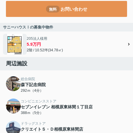
お問い合わせ
無料
サニーハウスⅠの募集中物件
205法人様用
5.9万円
2階 / 10.52坪(34.78㎡)
周辺施設
総合病院
森下記念病院
292ｍ（4分）
コンビニエンスストア
セブンイレブン 相模原東林間１丁目店
388ｍ（5分）
ドラッグストア
クリエイトＳ・Ｄ相模原東林間店