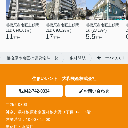
相模原市南区上鶴間本町３丁目
相模原市南区上鶴間本町３丁目
相模原市南区上鶴間本町２丁目
1LDK (40.01㎡)
2LDK (60.25㎡)
1K (23.18㎡)
2
11
17
5.5
万円
万円
万円
相模原市南区の賃貸物件一覧
東林間駅
サニーハウスⅠ
住まいレント 大和興産株式会社
042-742-0334
お問い合わせ
〒252-0303
神奈川県相模原市南区相模大野３丁目16-7 3階
営業時間：
10:00～18:00
定休日：
水曜日