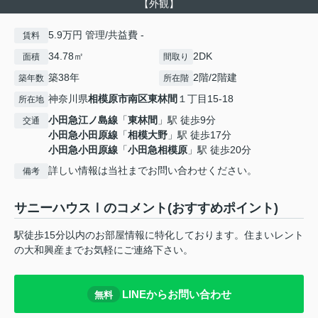
【外観】
5.9万円 管理/共益費 -
賃料
34.78㎡
2DK
面積
間取り
築38年
2階/2階建
築年数
所在階
神奈川県
相模原市南区
東林間
１丁目15-18
所在地
小田急江ノ島線
「
東林間
」駅 徒歩9分
交通
小田急小田原線
「
相模大野
」駅 徒歩17分
小田急小田原線
「
小田急相模原
」駅 徒歩20分
詳しい情報は当社までお問い合わせください。
備考
サニーハウスⅠのコメント(おすすめポイント)
駅徒歩15分以内のお部屋情報に特化しております。住まいレント
の大和興産までお気軽にご連絡下さい。
LINEからお問い合わせ
無料