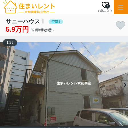
0
お気に入り
サニーハウスⅠ
空室1
5.9万円
管理/共益費 -
1
/
29