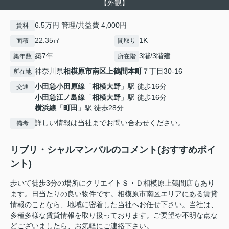
【外観】
6.5万円 管理/共益費 4,000円
賃料
22.35㎡
1K
面積
間取り
築7年
3階/3階建
築年数
所在階
神奈川県
相模原市南区
上鶴間本町
７丁目30-16
所在地
小田急小田原線
「
相模大野
」駅 徒歩16分
交通
小田急江ノ島線
「
相模大野
」駅 徒歩16分
横浜線
「
町田
」駅 徒歩28分
詳しい情報は当社までお問い合わせください。
備考
リブリ・シャルマンパルのコメント(おすすめポイ
ント)
歩いて徒歩3分の場所にクリエイトＳ・Ｄ相模原上鶴間店もあり
ます。日当たりの良い物件です。相模原市南区エリアにある賃貸
情報のことなら、地域に密着した当社へお任せ下さい。当社は、
多種多様な賃貸情報を取り扱っております。ご要望や不明な点な
どございましたら、お気軽にご連絡下さい。