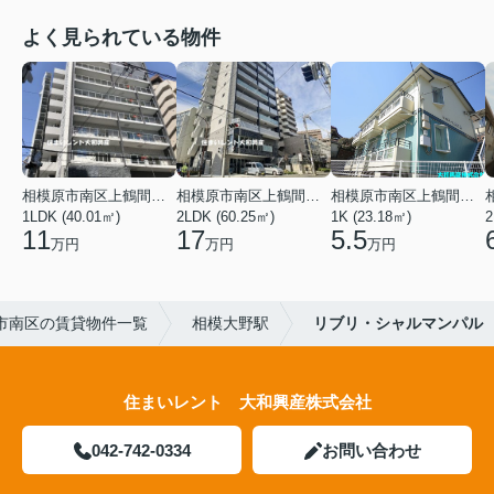
よく見られている物件
相模原市南区上鶴間本町３丁目
相模原市南区上鶴間本町３丁目
相模原市南区上鶴間本町２丁目
1LDK (40.01㎡)
2LDK (60.25㎡)
1K (23.18㎡)
2
11
17
5.5
万円
万円
万円
市南区の賃貸物件一覧
相模大野駅
リブリ・シャルマンパル
住まいレント 大和興産株式会社
042-742-0334
お問い合わせ