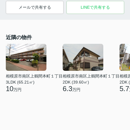
メールで共有する
LINEで共有する
近隣の物件
相模原市南区上鶴間本町１丁目
相模原市南区上鶴間本町１丁目
相模
3LDK (65.21㎡)
2DK (39.60㎡)
2DK 
10
6.3
5.7
万円
万円