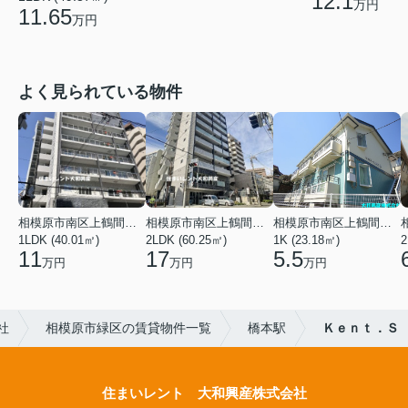
12.1
万円
11.65
万円
よく見られている物件
相模原市南区上鶴間本町３丁目
相模原市南区上鶴間本町３丁目
相模原市南区上鶴間本町２丁目
1LDK (40.01㎡)
2LDK (60.25㎡)
1K (23.18㎡)
2
11
17
5.5
万円
万円
万円
社
相模原市緑区の賃貸物件一覧
橋本駅
Ｋｅｎｔ．Ｓ
住まいレント 大和興産株式会社