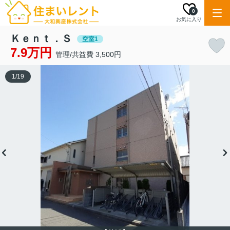
0
お気に入り
Ｋｅｎｔ．Ｓ
空室1
7.9万円
管理/共益費 3,500円
1
/
19